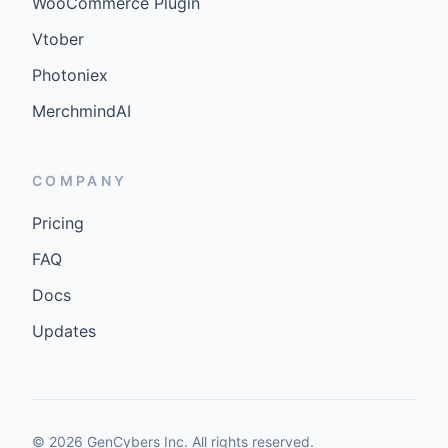
WooCommerce Plugin
Vtober
Photoniex
MerchmindAI
COMPANY
Pricing
FAQ
Docs
Updates
©
2026
GenCybers Inc. All rights reserved.