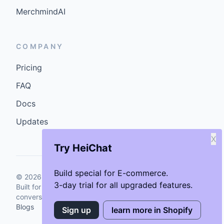
MerchmindAI
COMPANY
Pricing
FAQ
Docs
Updates
X
Try HeiChat
Build special for E-commerce.
©
2026
GenCybers Inc. All rights reserved.
3-day trial for all upgraded features.
Built for storefronts that want faster answers and cleaner
conversions.
Blogs
Sign up
learn more in Shopify