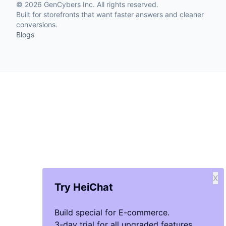
©
2026
GenCybers Inc. All rights reserved.
Built for storefronts that want faster answers and cleaner
conversions.
Blogs
X
Try HeiChat
Build special for E-commerce.
3-day trial for all upgraded features.