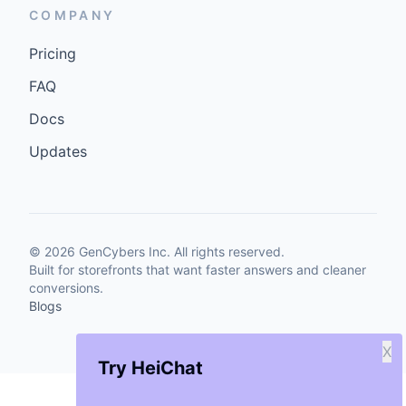
COMPANY
Pricing
FAQ
Docs
Updates
©
2026
GenCybers Inc. All rights reserved.
Built for storefronts that want faster answers and cleaner
conversions.
Blogs
X
Try HeiChat