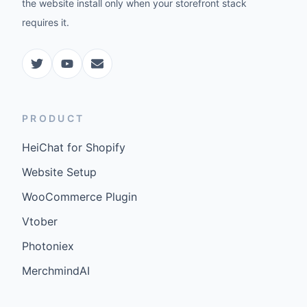
the website install only when your storefront stack
requires it.
PRODUCT
HeiChat for Shopify
Website Setup
WooCommerce Plugin
Vtober
Photoniex
MerchmindAI