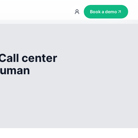
Book a demo
Call center
 human