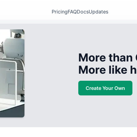
Pricing
FAQ
Docs
Updates
More than 
More like
Create Your Own