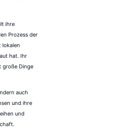
t ihre
den Prozess der
t lokalen
ut hat. Ihr
it große Dinge
ondern auch
hsen und ihre
deihen und
chaft.