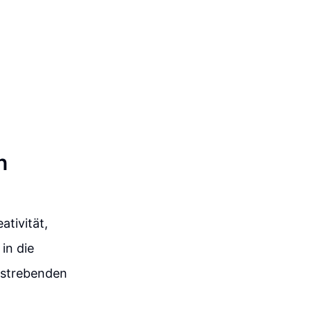
n
tivität,
in die
ufstrebenden