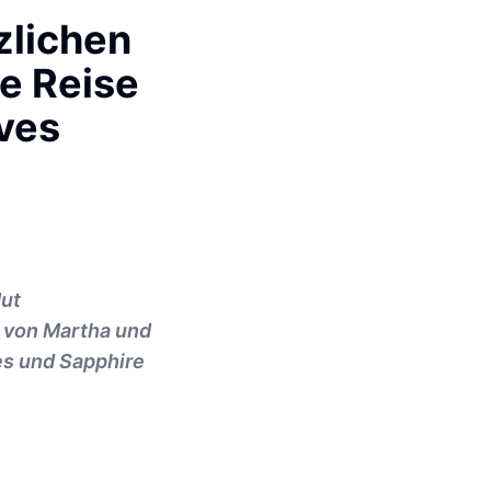
zlichen
de Reise
ives
Mut
e von Martha und
es und Sapphire