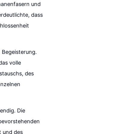
nanenfasern und
rdeutlichte, dass
chlossenheit
 Begeisterung.
das volle
stauschs, des
inzelnen
endig. Die
 bevorstehenden
t und des