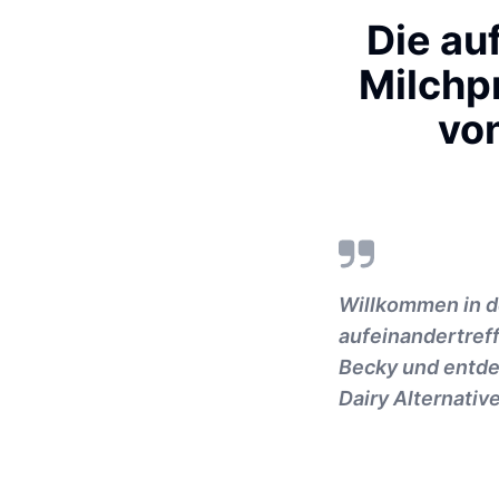
Die au
Milchpr
von
Willkommen in d
aufeinandertref
Becky und entde
Dairy Alternativ