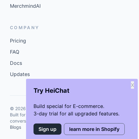
MerchmindAI
COMPANY
Pricing
FAQ
Docs
Updates
X
Try HeiChat
Build special for E-commerce.
©
2026
GenCybers Inc. All rights reserved.
3-day trial for all upgraded features.
Built for storefronts that want faster answers and cleaner
conversions.
Blogs
Sign up
learn more in Shopify