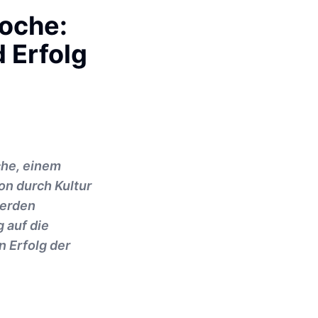
Roche:
d Erfolg
che, einem
n durch Kultur
werden
g auf die
n Erfolg der