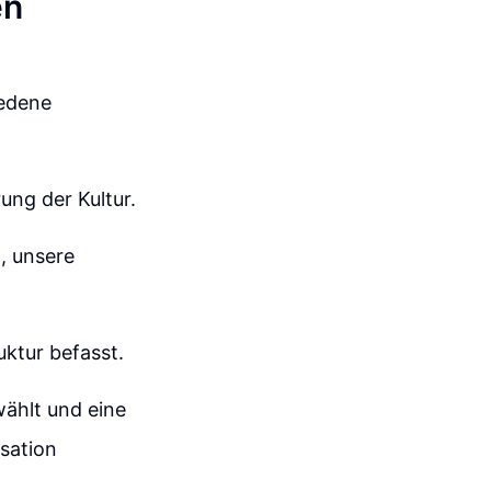
en
iedene
ung der Kultur.
, unsere
uktur befasst.
wählt und eine
sation