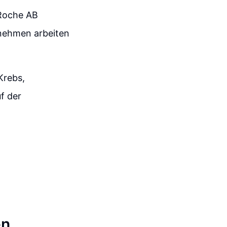
 Roche AB
rnehmen arbeiten
Krebs,
f der
en