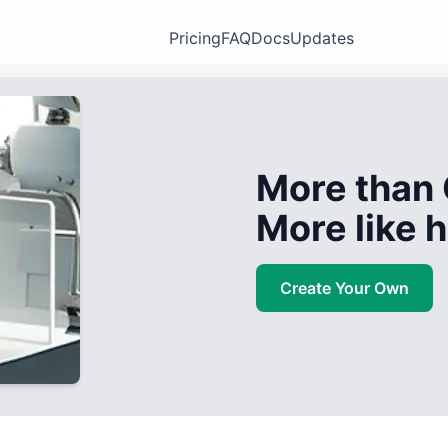
Pricing
FAQ
Docs
Updates
More than 
More like
Create Your Own