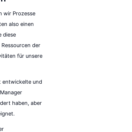
n wir Prozesse
ten also einen
e diese
e Ressourcen der
vitäten für unsere
t entwickelte und
r Manager
rdert haben, aber
ignet.
er