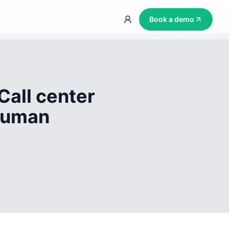
Book a demo
Call center
 human