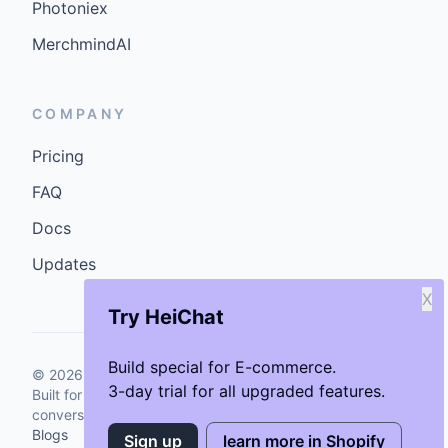
Photoniex
MerchmindAI
COMPANY
Pricing
FAQ
Docs
Updates
X
Try HeiChat
Build special for E-commerce.
©
2026
GenCybers Inc. All rights reserved.
3-day trial for all upgraded features.
Built for storefronts that want faster answers and cleaner
conversions.
Blogs
Sign up
learn more in Shopify