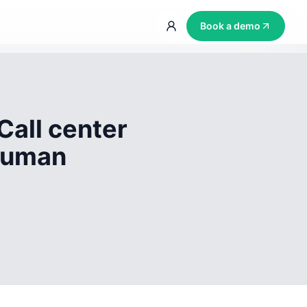
Book a demo
Call center
 human