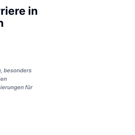
riere in
n
n, besonders
len
zierungen für