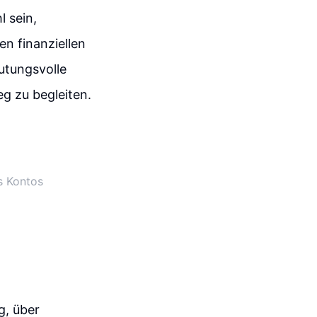
l sein,
n finanziellen
utungsvolle
g zu begleiten.
es Kontos
g, über