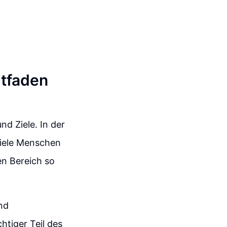
itfaden
nd Ziele. In der
 viele Menschen
en Bereich so
nd
htiger Teil des