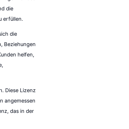
nd die
 erfüllen.
ich die
um, Beziehungen
unden helfen,
e,
h. Diese Lizenz
den angemessen
nz, das in der