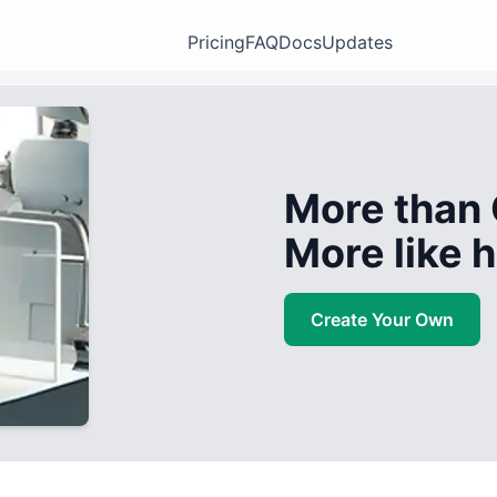
Pricing
FAQ
Docs
Updates
More than 
More like
Create Your Own