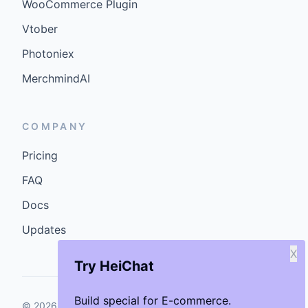
WooCommerce Plugin
Vtober
Photoniex
MerchmindAI
COMPANY
Pricing
FAQ
Docs
Updates
X
Try HeiChat
Build special for E-commerce.
©
2026
GenCybers Inc. All rights reserved.