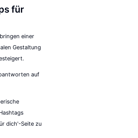
ps für
bringen einer
malen Gestaltung
steigert.
eoantworten auf
erische
 Hashtags
r dich'-Seite zu