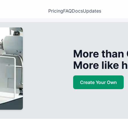
Pricing
FAQ
Docs
Updates
More than 
More like
Create Your Own