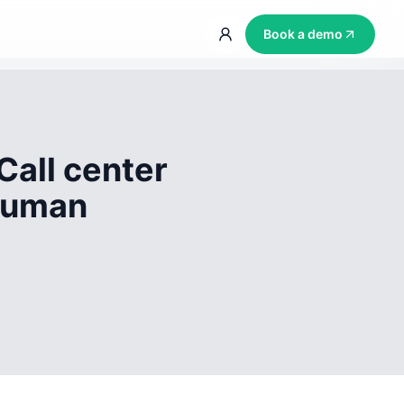
Book a demo
Call center
 human