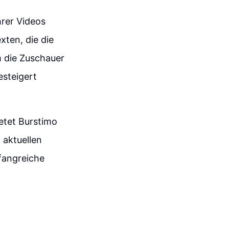
hrer Videos
xten, die die
m die Zuschauer
steigert
ietet Burstimo
 aktuellen
fangreiche