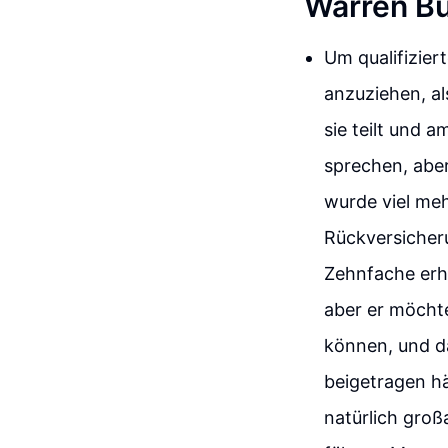
Warren Bu
Um qualifizie
anzuziehen, al
sie teilt und 
sprechen, abe
wurde viel me
Rückversicher
Zehnfache erhö
aber er möchte
können, und da
beigetragen h
natürlich groß