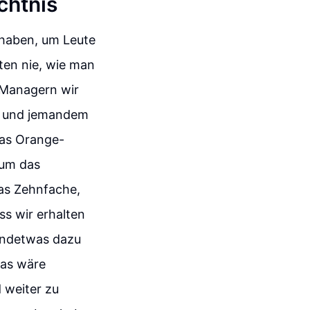
chtnis
 haben, um Leute
tten nie, wie man
n Managern wir
en und jemandem
das Orange-
 um das
das Zehnfache,
ss wir erhalten
gendetwas dazu
Das wäre
 weiter zu