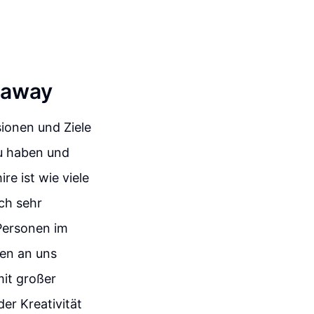
haway
ionen und Ziele
zu haben und
re ist wie viele
uch sehr
 Personen im
en an uns
mit großer
er Kreativität