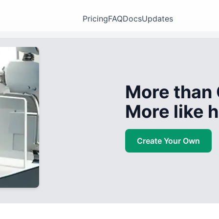
Pricing
FAQ
Docs
Updates
More than 
More like
Create Your Own