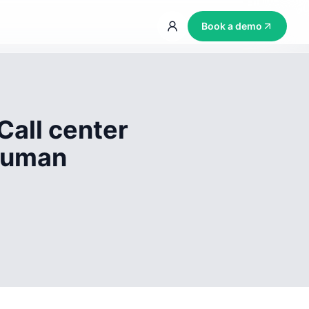
Book a demo
Call center
 human