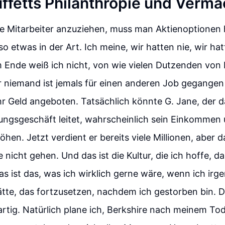
ffetts Philanthropie und Vermä
rte Mitarbeiter anzuziehen, muss man Aktienoptionen
so etwas in der Art. Ich meine, wir hatten nie, wir ha
am Ende weiß ich nicht, von wie vielen Dutzenden vo
r niemand ist jemals für einen anderen Job gegang
hr Geld angeboten. Tatsächlich könnte G. Jane, der 
ungsgeschäft leitet, wahrscheinlich sein Einkommen
hen. Jetzt verdient er bereits viele Millionen, aber 
 nicht gehen. Und das ist die Kultur, die ich hoffe, da
s ist das, was ich wirklich gerne wäre, wenn ich ir
ätte, das fortzusetzen, nachdem ich gestorben bin. 
artig. Natürlich plane ich, Berkshire nach meinem Tod