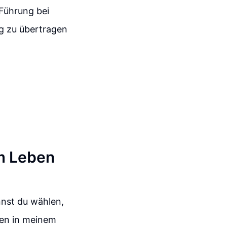
 Führung bei
g zu übertragen
m Leben
nnst du wählen,
den in meinem