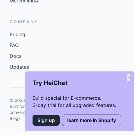
MerchmindAI
COMPANY
Pricing
FAQ
Docs
Updates
X
Try HeiChat
Build special for E-commerce.
©
2026
GenCybers Inc. All rights reserved.
3-day trial for all upgraded features.
Built for storefronts that want faster answers and cleaner
conversions.
Blogs
Sign up
learn more in Shopify