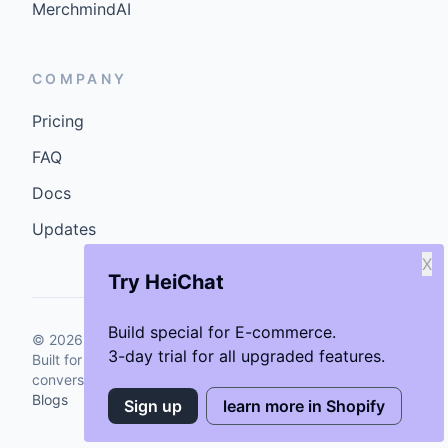
MerchmindAI
COMPANY
Pricing
FAQ
Docs
Updates
X
Try HeiChat
Build special for E-commerce.
©
2026
GenCybers Inc. All rights reserved.
3-day trial for all upgraded features.
Built for storefronts that want faster answers and cleaner
conversions.
Blogs
Sign up
learn more in Shopify