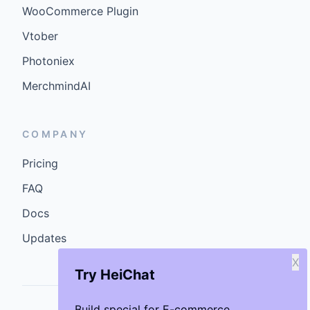
WooCommerce Plugin
Vtober
Photoniex
MerchmindAI
COMPANY
Pricing
FAQ
Docs
Updates
X
Try HeiChat
Build special for E-commerce.