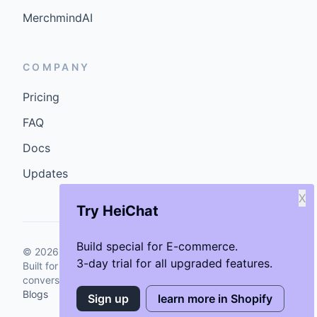
MerchmindAI
COMPANY
Pricing
FAQ
Docs
Updates
X
Try HeiChat
Build special for E-commerce.
©
2026
GenCybers Inc. All rights reserved.
3-day trial for all upgraded features.
Built for storefronts that want faster answers and cleaner
conversions.
Blogs
Sign up
learn more in Shopify