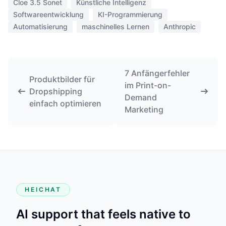
Cloe 3.5 Sonet
Künstliche Intelligenz
Softwareentwicklung
KI-Programmierung
Automatisierung
maschinelles Lernen
Anthropic
7 Anfängerfehler
Produktbilder für
im Print-on-
Dropshipping
Demand
einfach optimieren
Marketing
HEICHAT
AI support that feels native to