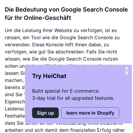
Die Bedeutung von Google Search Console
für Ihr Online-Geschäft
Um die Leistung Ihrer Website zu verfolgen, ist es
ratsam, ein Tool wie die Google Search Console zu
verwenden. Diese Konsole hilft Ihnen dabei, zu
verfolgen, wie gut Sie abschneiden. Falls Sie nicht
wissen, wie Sie die Google Search Console nutzen
sollen und ein ausführliches Video dazu wünschen,
X
lassen Sie es mich wissen. Ich werde das gerne
Try HeiChat
machen, wenn genügend Interesse besteht. Wenn Sie
bereits dabei sind, Ihr Geschäft zu verbessern, dann
Build special for E-commerce.
sind Sie 10 Schritte voraus. Die häufigsten
3-day trial for all upgraded features.
Eigenschaften erfolgreicher Unternehmer sind
Leidenschaft, Beharrlichkeit und ein ständiges
Sign up
learn more in Shopify
Festhalten an den Zielen. Herzlichen Glückwunsch,
dass Sie schon an der Verbesserung Ihres Geschäfts
arbeiten und sich damit dem finanziellen Erfolg näher