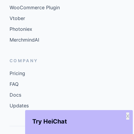
WooCommerce Plugin
Vtober
Photoniex
MerchmindAI
COMPANY
Pricing
FAQ
Docs
Updates
X
Try HeiChat