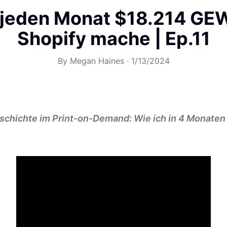
 jeden Monat $18.214 GE
Shopify mache | Ep.11
By
Megan Haines
·
1/13/2024
schichte im Print-on-Demand: Wie ich in 4 Monaten