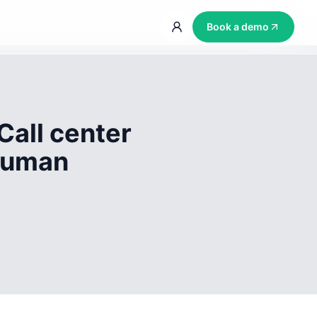
Book a demo
Call center
 human