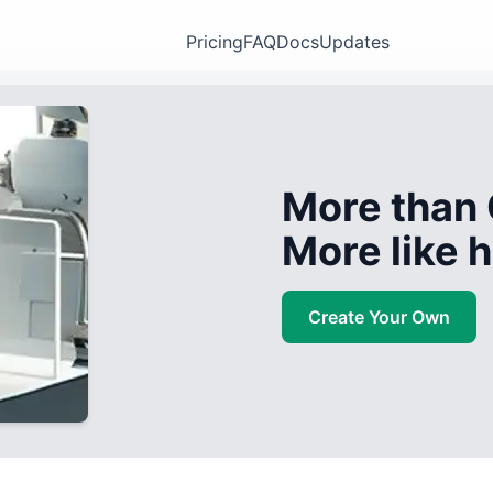
Pricing
FAQ
Docs
Updates
More than 
More like
Create Your Own