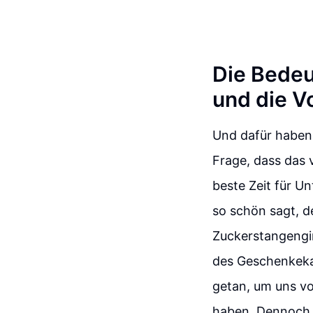
Die Bedeu
und die V
Und dafür haben 
Frage, dass das v
beste Zeit für U
so schön sagt, d
Zuckerstangengir
des Geschenkekau
getan, um uns vo
haben. Dennoch h