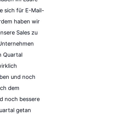
 sich für E-Mail-
erdem haben wir
unsere Sales zu
s Unternehmen
n Quartal
irklich
haben und noch
fach dem
nd noch bessere
uartal getan