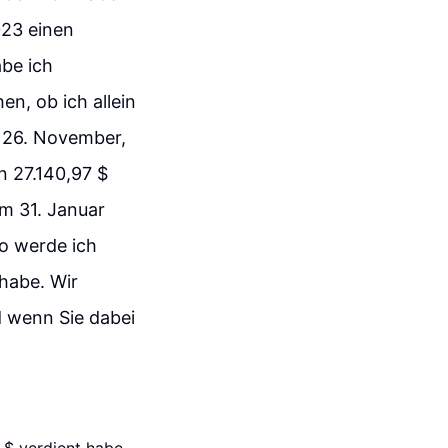
023 einen
be ich
n, ob ich allein
r 26. November,
n 27.140,97 $
am 31. Januar
eo werde ich
habe. Wir
d wenn Sie dabei