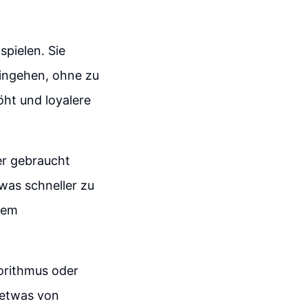
spielen. Sie
eingehen, ohne zu
ht und loyalere
er gebraucht
twas schneller zu
nem
gorithmus oder
t etwas von