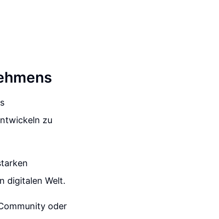
nehmens
es
ntwickeln zu
starken
 digitalen Welt.
r Community oder