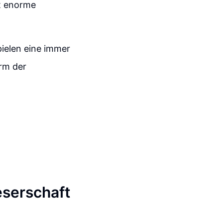
gt enorme
ielen eine immer
orm der
eserschaft