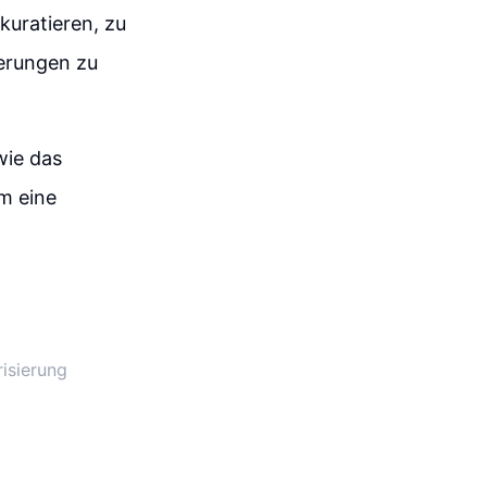
kuratieren, zu
derungen zu
wie das
um eine
risierung