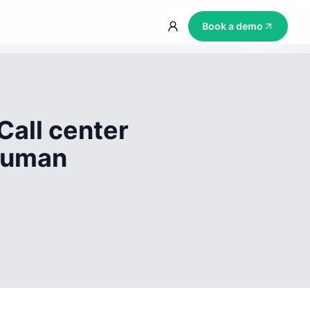
Book a demo
Call center
 human