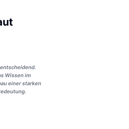
aut
 entscheidend.
as Wissen im
bau einer starken
Bedeutung.