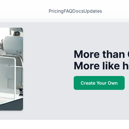
Pricing
FAQ
Docs
Updates
More than 
More like
Create Your Own