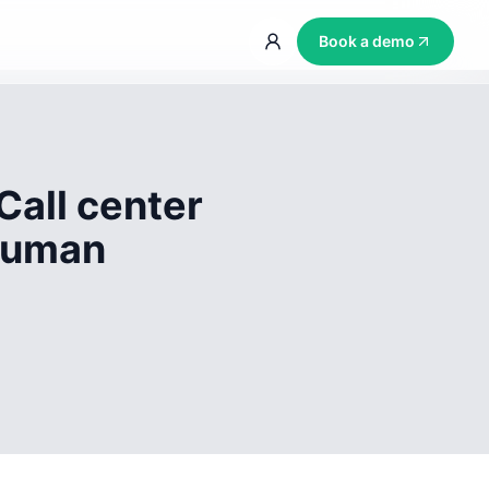
Book a demo
Call center
 human