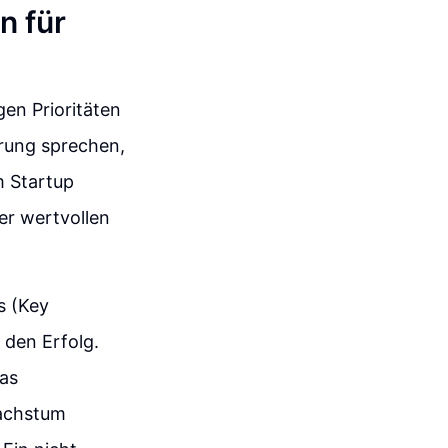
n für
gen Prioritäten
erung sprechen,
em Startup
er wertvollen
s (Key
 den Erfolg.
das
wachstum