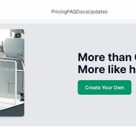
Pricing
FAQ
Docs
Updates
More than 
More like
Create Your Own