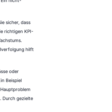
Ein nicht-
ie sicher, dass
ie richtigen KPI-
 Wachstums.
verfolgung hilft
ässe oder
in Beispiel
hr Hauptproblem
. Durch gezielte