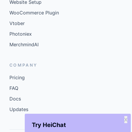
Website Setup
WooCommerce Plugin
Vtober
Photoniex
MerchmindAI
COMPANY
Pricing
FAQ
Docs
Updates
X
Try HeiChat