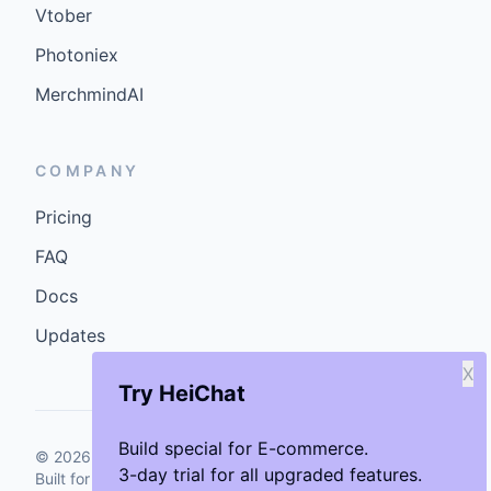
Vtober
Photoniex
MerchmindAI
COMPANY
Pricing
FAQ
Docs
Updates
X
Try HeiChat
Build special for E-commerce.
©
2026
GenCybers Inc. All rights reserved.
3-day trial for all upgraded features.
Built for storefronts that want faster answers and cleaner