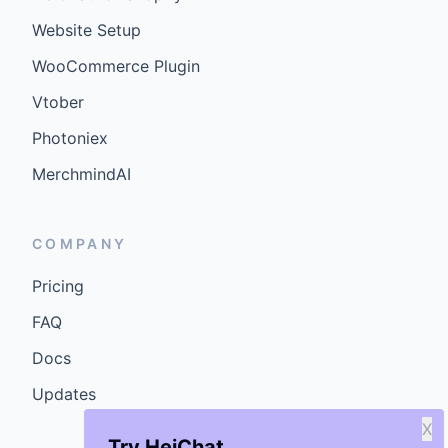
Website Setup
WooCommerce Plugin
Vtober
Photoniex
MerchmindAI
COMPANY
Pricing
FAQ
Docs
Updates
X
Try HeiChat