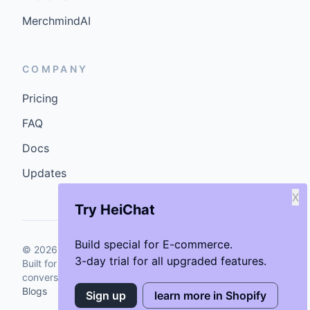
MerchmindAI
COMPANY
Pricing
FAQ
Docs
Updates
X
Try HeiChat
Build special for E-commerce.
©
2026
GenCybers Inc. All rights reserved.
3-day trial for all upgraded features.
Built for storefronts that want faster answers and cleaner
conversions.
Blogs
Sign up
learn more in Shopify