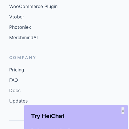
WooCommerce Plugin
Vtober
Photoniex
MerchmindAI
COMPANY
Pricing
FAQ
Docs
Updates
X
Try HeiChat