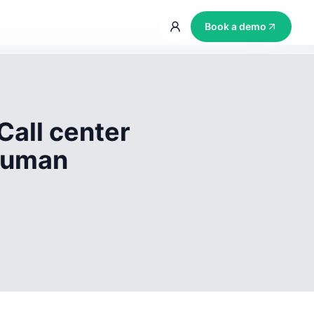
Book a demo
Call center
 human