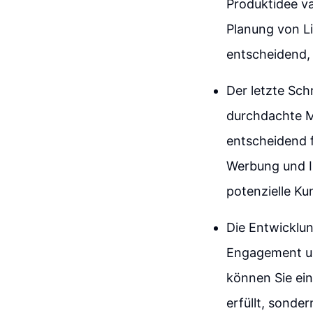
Produktidee va
Planung von Li
entscheidend, 
Der letzte Sch
durchdachte Ma
entscheidend f
Werbung und I
potenzielle Ku
Die Entwicklu
Engagement und
können Sie ein
erfüllt, sonder