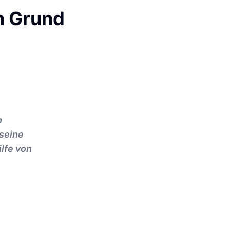
n Grund
h
seine
ilfe von