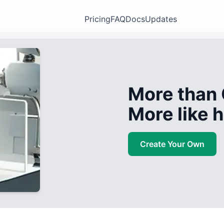
Pricing
FAQ
Docs
Updates
More than 
More like
Create Your Own