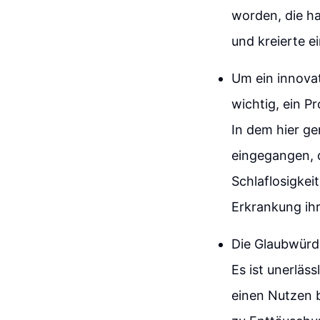
worden, die h
und kreierte e
Um ein innovat
wichtig, ein P
In dem hier ge
eingegangen, d
Schlaflosigkeit
Erkrankung ihr
Die Glaubwürdi
Es ist unerläs
einen Nutzen b