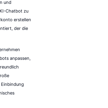
en und
n KI-Chatbot zu
konto erstellen
iert, der die
nternehmen
bots anpassen,
reundlich
große
r Einbindung
nisches