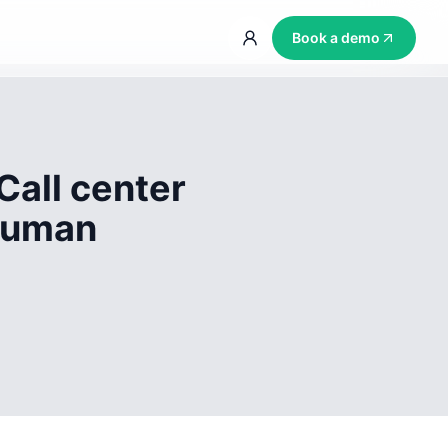
Book a demo
Call center
 human