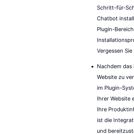
Schritt-für-Sc
Chatbot instal
Plugin-Bereic
Installationsp
Vergessen Sie n
Nachdem das Plu
Website zu ver
im Plugin-Syst
Ihrer Website 
Ihre Produktin
ist die Integr
und bereitzust