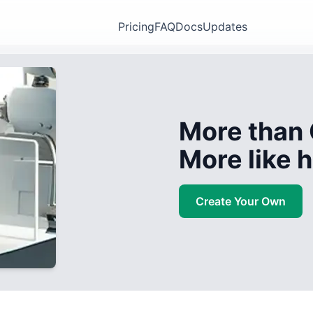
Pricing
FAQ
Docs
Updates
More than 
More like
Create Your Own