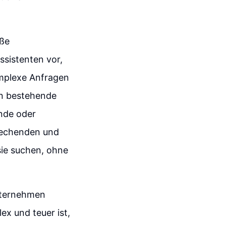
oße
ssistenten vor,
omplexe Anfragen
in bestehende
nde oder
prechenden und
sie suchen, ohne
Unternehmen
x und teuer ist,