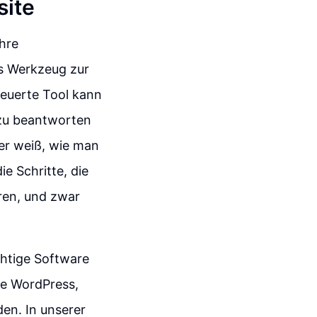
site
hre
s Werkzeug zur
teuerte Tool kann
 zu beantworten
zer weiß, wie man
ie Schritte, die
eren, und zwar
ichtige Software
e WordPress,
en. In unserer