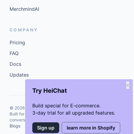
MerchmindAI
COMPANY
Pricing
FAQ
Docs
Updates
X
Try HeiChat
Build special for E-commerce.
©
2026
GenCybers Inc. All rights reserved.
3-day trial for all upgraded features.
Built for storefronts that want faster answers and cleaner
conversions.
Blogs
Sign up
learn more in Shopify