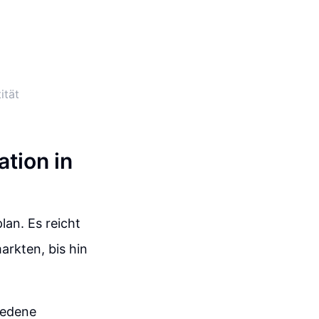
ität
tion in
lan. Es reicht
arkten, bis hin
iedene