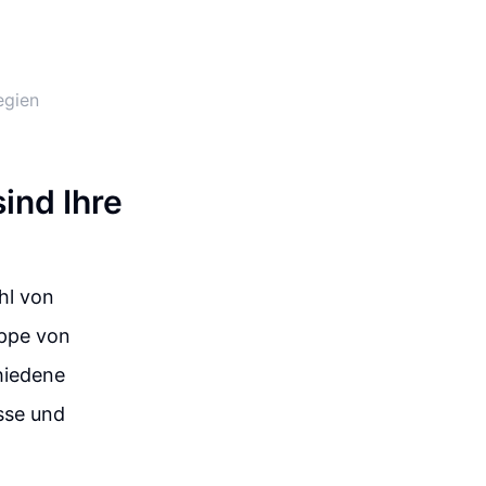
egien
ind Ihre
hl von
uppe von
chiedene
sse und