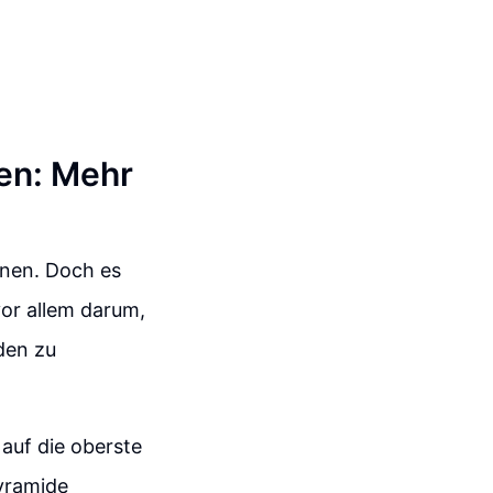
ken: Mehr
nen. Doch es
vor allem darum,
den zu
 auf die oberste
pyramide