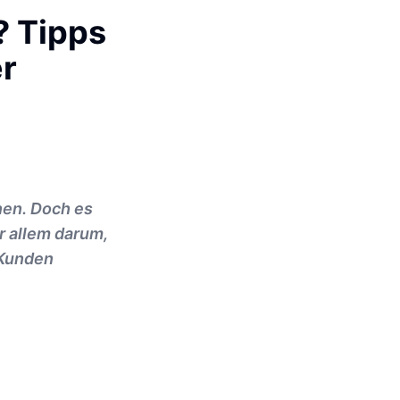
? Tipps
er
nen. Doch es
r allem darum,
 Kunden