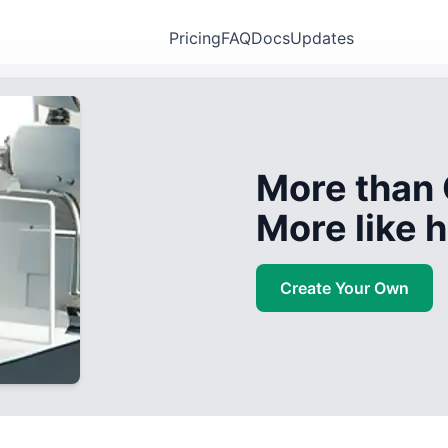
Pricing
FAQ
Docs
Updates
More than 
More like
Create Your Own