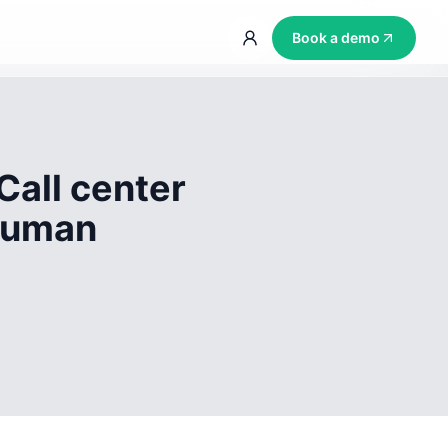
Book a demo
Call center
 human