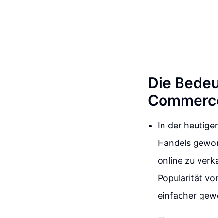
Die Bedeu
Commerce
In der heutige
Handels gewor
online zu verk
Popularität v
einfacher gewo