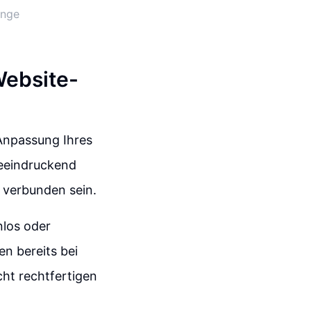
inge
Website-
 Anpassung Ihres
eeindruckend
s verbunden sein.
nlos oder
n bereits bei
cht rechtfertigen