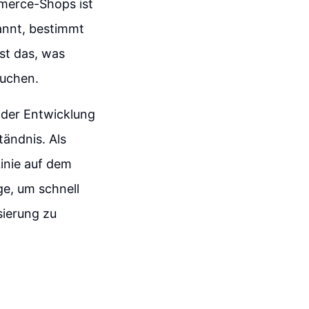
mmerce-Shops ist
annt, bestimmt
st das, was
suchen.
 der Entwicklung
tändnis. Als
Linie auf dem
ge, um schnell
sierung zu