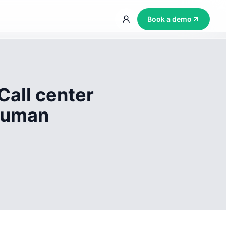
Book a demo
Call center
 human