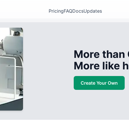
Pricing
FAQ
Docs
Updates
More than 
More like
Create Your Own