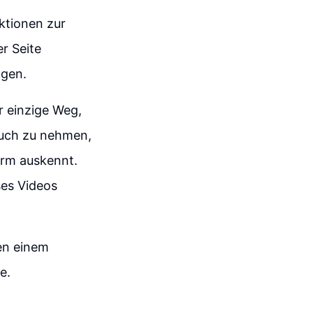
ktionen zur
r Seite
gen.
 einzige Weg,
pruch zu nehmen,
orm auskennt.
ses Videos
hen einem
e.