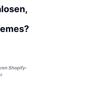
losen,
hemes?
hren Shopify-
er