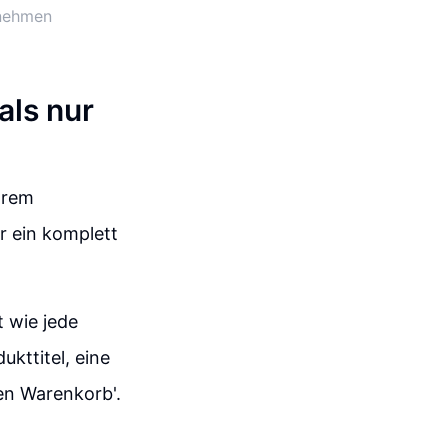
rnehmen
als nur
hrem
er ein komplett
 wie jede
ukttitel, eine
en Warenkorb'.