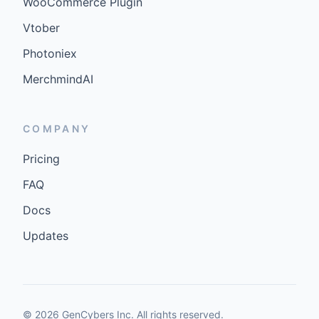
WooCommerce Plugin
Vtober
Photoniex
MerchmindAI
COMPANY
Pricing
FAQ
Docs
Updates
©
2026
GenCybers Inc. All rights reserved.