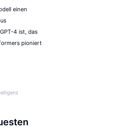
dell einen
aus
 GPT-4 ist, das
formers pioniert
elligenz
euesten