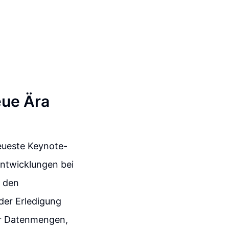
eue Ära
neueste Keynote-
entwicklungen bei
r den
der Erledigung
ßer Datenmengen,