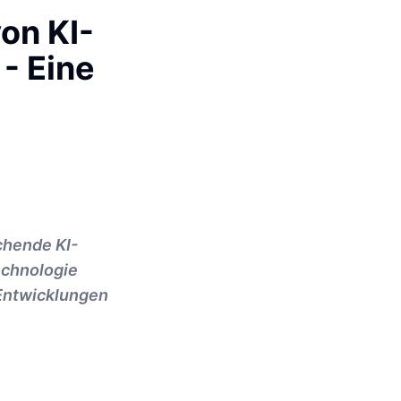
on KI-
- Eine
chende KI-
echnologie
 Entwicklungen