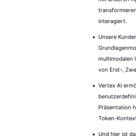
transformiere
interagiert.
Unsere Kunden
Grundlagenmode
multimodalen I
von Erst-, Zwe
Vertex AI ermö
benutzerdefini
Präsentation h
Token-Kontextf
Und hier ist d