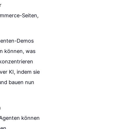
r
Commerce-Seiten,
Agenten-Demos
en können, was
konzentrieren
ver KI, indem sie
 und bauen nun
n
. Agenten können
den