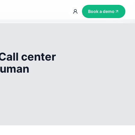
Book a demo
Call center
 human