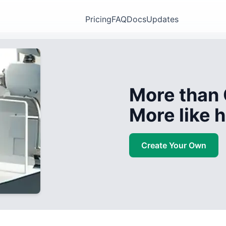
Pricing
FAQ
Docs
Updates
More than 
More like
Create Your Own