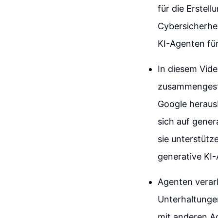
für die Erstel
Cybersicherhei
KI-Agenten für 
In diesem Vid
zusammengestel
Google heraus
sich auf gener
sie unterstüt
generative KI
Agenten verarb
Unterhaltunge
mit anderen A