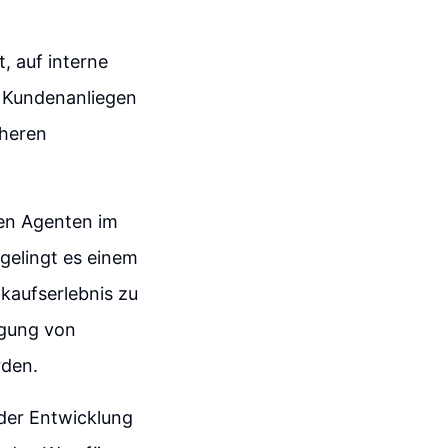
, auf interne
 Kundenanliegen
öheren
ten Agenten im
gelingt es einem
kaufserlebnis zu
igung von
rden.
 der Entwicklung