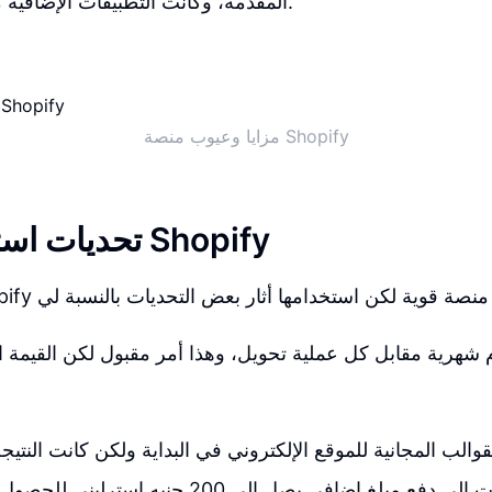
المقدمة، وكانت التطبيقات الإضافية مكلفة بالنسبة لي.
مزايا وعيوب منصة Shopify
تحديات استخدام منصة Shopify
تعتبر شركة Shopify منصة قوية لكن استخدامها أثار بعض التحديات بالنسبة لي
هرية مقابل كل عملية تحويل، وهذا أمر مقبول لكن القيمة المق
الب المجانية للموقع الإلكتروني في البداية ولكن كانت النتيجة
 مبلغ إضافي يصل إلى 200 جنيه إسترليني للحصول على قالب متميز