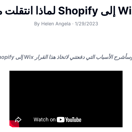
By
Helen Angela
·
1/29/2023