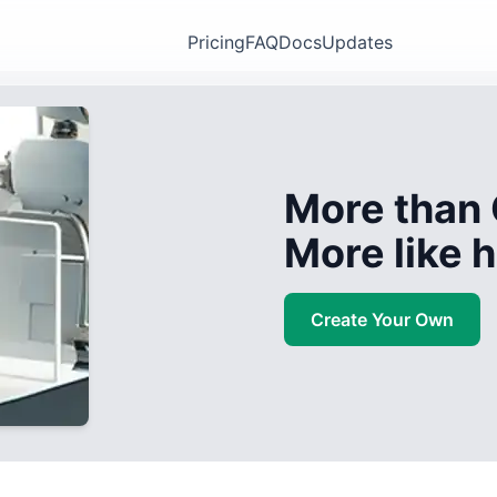
Pricing
FAQ
Docs
Updates
More than 
More like
Create Your Own