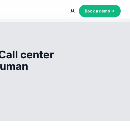
Book a demo
Call center
 human