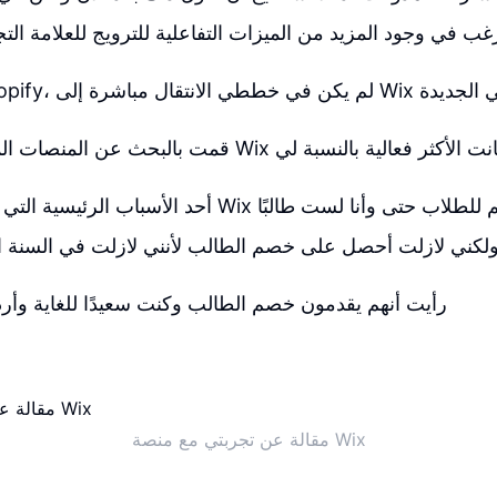
غب في وجود المزيد من الميزات التفاعلية للترويج للعلامة الت
شرة إلى Wix مع منصة عملي الجديدة
بالبحث عن المنصات المختلفة وجدت أن Wix كانت الأكثر فعالية بالنسبة لي
أحد الأسباب الرئيسية التي جذبتني لاستخدام Wix كانت تق
ولكني لازلت أحصل على خصم الطالب لأنني لازلت في السنة ال
رأيت أنهم يقدمون خصم الطالب وكنت سعيدًا للغاية وأرد
مقالة عن تجربتي مع منصة Wix