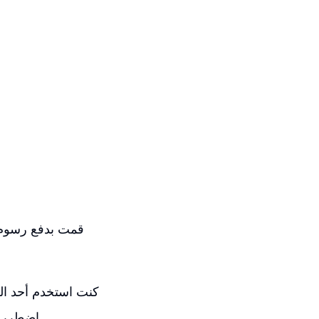
قمت بدفع رسوم ش
كنت استخدم أحد القو
اضطررت إلى دفع