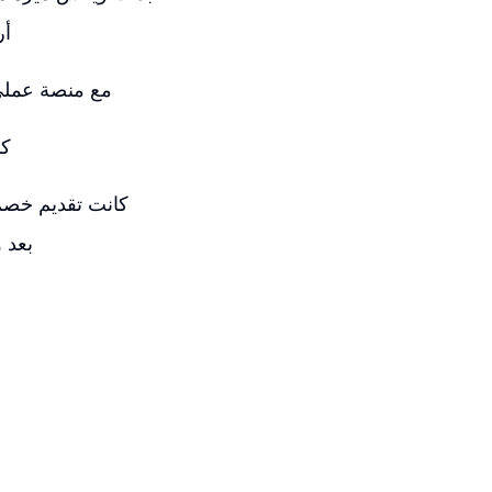
أر
عندما غادرت Shopify، لم يكن في خططي الانتقال مبا
قمت 
بعد 