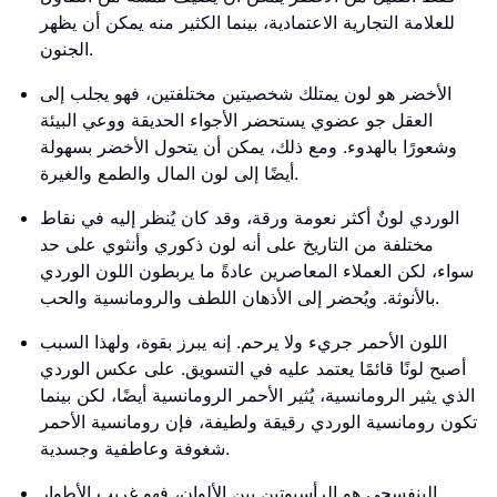
للعلامة التجارية الاعتمادية، بينما الكثير منه يمكن أن يظهر
الجنون.
الأخضر هو لون يمتلك شخصيتين مختلفتين، فهو يجلب إلى
العقل جو عضوي يستحضر الأجواء الحديقة ووعي البيئة
وشعورًا بالهدوء. ومع ذلك، يمكن أن يتحول الأخضر بسهولة
أيضًا إلى لون المال والطمع والغيرة.
الوردي لونٌ أكثر نعومة ورقة، وقد كان يُنظر إليه في نقاط
مختلفة من التاريخ على أنه لون ذكوري وأنثوي على حد
سواء، لكن العملاء المعاصرين عادةً ما يربطون اللون الوردي
بالأنوثة. ويُحضر إلى الأذهان اللطف والرومانسية والحب.
اللون الأحمر جريء ولا يرحم. إنه يبرز بقوة، ولهذا السبب
أصبح لونًا قائمًا يعتمد عليه في التسويق. على عكس الوردي
الذي يثير الرومانسية، يُثير الأحمر الرومانسية أيضًا، لكن بينما
تكون رومانسية الوردي رقيقة ولطيفة، فإن رومانسية الأحمر
شغوفة وعاطفية وجسدية.
البنفسجي هو الرأسبوتين بين الألوان، فهو غريب الأطوار