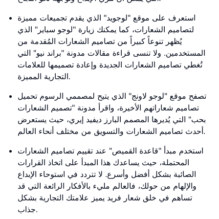
استعرف على موقع "لوجويد" الذي يقدم تجميعات مميزة
لتصاميم الشعارات، كما يمكنك زيارة "لوجو سباير" الذي
يُظهر تنوعاً كبيراً من تصاميم الشعارات المُقدمة من
المستخدمين. ولا تنسى قراءة مقالات مدونة "براند نيو" التي
تُغطي تصاميم الشعارات الجديدة وإعادة تصميمها للعلامات
التجارية المميزة.
تصفح موقع "لوجو لاونج" الذي يتيح لمصممي الرسوم تحميل
تصاميم شعاراتهم الأخيرة، واقرأ مدونة "تصميم الشعارات
بحب" التي يُديرها المصمم البارز ديفيد إيري، حيث يستعرض
أحدث تصاميم الشعارات والتسويق من مختلف أنحاء العالم.
استخدم مبدأ "قاعدة القميص" عند تقييم تصاميم الشعارات
المحتملة، حيث يساعدك هذا المبدأ على اتخاذ القرارات
الصائبة بشكل أفضل وأسرع. لا تتردد في استوحاء الإبداع
والإلهام من حولك، فالعالم مليء بالأفكار الرائعة التي قد
تساهم في خلق شعار فريد يميز علامتك التجارية بشكل
جذاب.