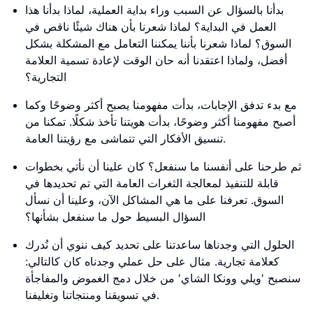
بدأنا بالسؤال عن السبب وراء بداية العملية، لماذا بدأنا هذا
العمل في البداية؟ لماذا شعرنا بأن هناك شيئًا ناقص في
السوق؟ لماذا شعرنا بأننا يمكننا التعامل مع المشكلة بشكل
أفضل، ولماذا اعتقدنا أنه حان الوقت لإعادة تسمية العلامة
التجارية؟
مع بدء تدفق الإجابات، بدأت مفهومنا يصبح أكثر وضوحًا وكما
أصبح مفهومنا أكثر وضوحًا، بدأت هويتنا تأخذ شكلًا. تمكنا من
تنسيق الأفكار التي تتماشى مع رؤيتنا العامة.
ثم طرحنا على أنفسنا ما سنفعل؟ كان علينا أن نأتي بخطوات
قابلة للتنفيذ لمعالجة الثغرات العامة التي تم تحديدها في
السوق. تعرفنا على ما هي المشاكل الآن، وعلينا أن نسأل
السؤال البسيط حول ما سنفعل بشأنها؟
الحلول التي وجدناها ساعدتنا على تحديد كيف ننوي أن نُدرك
كعلامة تجارية. مثال على حل عملي وجدناه كان كالتالي:
سنصبح 'ويلي وونكا الشاي' من خلال دمج الغموض والمفاجأة
في تسويقنا ومنتجاتنا وتغليفنا.