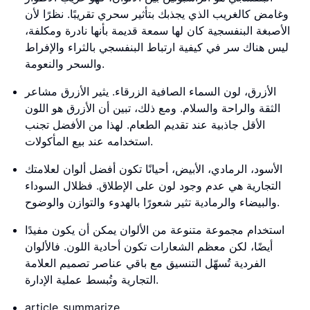
وغامض كالغريب الذي يجذبك بتأثير سحري تقريبًا. نظرًا لأن
الأصبغة البنفسجية كان لها سمعة قديمة بأنها نادرة ومكلفة،
ليس هناك سر في كيفية ارتباط البنفسجي بالثراء والإفراط
والسحر والنعومة.
الأزرق، لون السماء الصافية الزرقاء. يثير الأزرق مشاعر
الثقة والراحة والسلام. ومع ذلك، تبين أن الأزرق هو اللون
الأقل جاذبية عند تقديم الطعام. لهذا من الأفضل تجنب
استخدامه عند بيع المأكولات.
الأسود، الرمادي، الأبيض، أحيانًا تكون أفضل ألوان لعلامتك
التجارية هي عدم وجود لون على الإطلاق. فظلال السوداء
والبيضاء والرمادية تثير شعورًا بالهدوء والتوازن والوضوح.
استخدام مجموعة متنوعة من الألوان يمكن أن يكون مفيدًا
أيضًا، لكن معظم الشعارات تكون أحادية اللون. فالألوان
الفردية تُسهّل التنسيق مع باقي عناصر تصميم العلامة
التجارية وتُبسط عملية الإدارة.
article_summarize