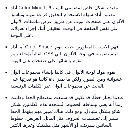
أداة Color Mind مفيدة بشكل خاص لمصممي الويب لأنها
تتضمن أداة سهلة الاستخدام لتحقيق قراءة سهلة وتناسق
الألوان على صفحات الويب عن طريق عرض تناسقات الألوان
على نفس الصفحة في الوقت الحقيقي أثناء إجراء تعديلات
على اللوحة.
أما أداة Color Space، فهي الأنسب للمطورين حيث تقوم
تلقائياً بإنشاء رمز CSS ليتم تضمينه في لوحة الألوان التي
تقوم بإنشائها على صفحتك على الويب.
يقوم مولد لوحة الألوان في كانفا بإنشاء مجموعات ألوان
عشوائية ومن الصور، ولكن ما يميز أداة كانفا هو قدرتها على
البحث عن مجموعات ألوان عبر الكلمات الرئيسية.
عندما تختار خطًا، قد تكون قد سمعت بمصطلح الخط وظننت
ربما أنه يعني ببساطة الخطوط. تُستخدم هذه الكلمتين بشكل
شائع بشكل متبادل، ومع ذلك، هناك تمييز مهم بينهما. الخط
يشير إلى تصميمات الحروف مثل المائل، العريض، خطوط
السانس سيريف، أو الأشهر مثل هيلفتيكا وغيرها الكثير.