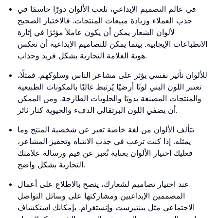
في عالم التصميم الإبداعي، تلعب الألوان دورًا حاسمًا في
جذب العملاء وزيادة مبيعات المنتجات. فالاختيار الصحيح
لألوان الشعار يمكن أن يكون عاملاً مؤثرًا في إثارة
الانطباعات الإيجابية. بينما يمكن للتصاميم الإبداعية أن تعكس
هوية العلامة التجارية بشكل فريد وجذاب.
للألوان تأثير نفسي يؤثر على مشاعر الناس وسلوكهم. فمثلًا،
تعتبر اللون البني لونًا أرضيًا يُرتبط غالبًا بالمكونات الطبيعية
والمنتجات المصنعة يدويًا والحلويات الطازجة. ومن الممكن
أن يضفي اللون البرتقالي الدفء والحيوية كنار ثائر.
تتألف الألوان من لغة خاصة تعبر عن شخصية المنتج وما
يمثله. إذا كنت ترغب في جذب الانتباه وتحفيز المشاعر،
فعليك اختيار الألوان بعناية تُعبر عن قيم ورسالة علامتك
التجارية بشكل واضح.
عند اختيار تصاميم لشعارك، ينصح بالاطلاع على أعمال
المصممين الإبداعيين ومشاركتها على وسائل التواصل
الاجتماعي مثل بينتيرست وإنستغرام. بإمكانك استكشاف