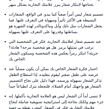
تحتاجها لابتكار شعار يبرز علامتك التجارية بشكل مبهر.
تصميم شعار ليس أمراً صعباً كما يبدو. في الواقع، الشعارات
البسيطة هي الأكثر تأثيراً وسهولة في التعرف عليها. فما
يجعل الشعارات مثل نايك وآبل وماكدونالدز لهذه الشهرة هو
بساطتها وقدرتها على التعرف عليها بسهولة.
عند تصميم شعار لعلامتك التجارية، فكر في الشخصية التي
ترغب في تمثيلها برمز. هل هو شخصية مرحة؟ هادئة؟
جريئة؟ ابتكر رمزاً يعكس هذه الشخصية وسيكون الشعار
الخاص بك.
اختبار فكرة الشعار الخاص بك يمكن أن يكون مسلياً عند
عرضه على طفل صغير ليقوم بتقليده. إذا استطاع الطفل
تذكر الشعار بسهولة ورسمه، فهذا دليل على نجاح التصميم.
الشعار هو واجهتك أمام العملاء، فلتجعله يترك انطباعاً جيداً.
لا تنسى أبداً أن الشعار ليس هو العلامة التجارية بأكملها. إنه
جزء مهم ولكنك بحاجة إلى استراتيجية تسويقية شاملة لنجاح
علامتك التجارية. فكر في الشعار كمجرد نقطة مرجعية