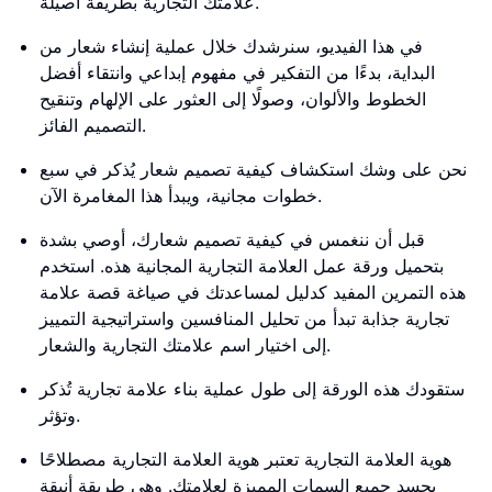
علامتك التجارية بطريقة أصيلة.
في هذا الفيديو، سنرشدك خلال عملية إنشاء شعار من
البداية، بدءًا من التفكير في مفهوم إبداعي وانتقاء أفضل
الخطوط والألوان، وصولًا إلى العثور على الإلهام وتنقيح
التصميم الفائز.
نحن على وشك استكشاف كيفية تصميم شعار يُذكر في سبع
خطوات مجانية، ويبدأ هذا المغامرة الآن.
قبل أن ننغمس في كيفية تصميم شعارك، أوصي بشدة
بتحميل ورقة عمل العلامة التجارية المجانية هذه. استخدم
هذه التمرين المفيد كدليل لمساعدتك في صياغة قصة علامة
تجارية جذابة تبدأ من تحليل المنافسين واستراتيجية التمييز
إلى اختيار اسم علامتك التجارية والشعار.
ستقودك هذه الورقة إلى طول عملية بناء علامة تجارية تُذكر
وتؤثر.
هوية العلامة التجارية تعتبر هوية العلامة التجارية مصطلاحًا
يجسد جميع السمات المميزة لعلامتك. وهي طريقة أنيقة