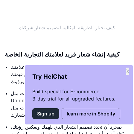
كيف تختار الطريقة المثالية لتصميم شعار شركتك
كيفية إنشاء شعار فريد لعلامتك التجارية الخاصة
تصميم الشعار هو خطوة حاسمة في بناء هوية علامتك
X
التجارية، حيث يمثل الشعار واجهتك للعالم ويعكس قيمتك
Try HeiChat
ورؤيتك.
Build special for E-commerce.
بدايةً، يمكنك البحث عن الإلهام من خلال منصات مثل
3-day trial for all upgraded features.
Dribble، التي تعرض أحدث التصاميم الإبداعية للمصممين.
يمكنك أيضًا الاستعانة بخدمات مثل Fiverr للعثور على
Sign up
learn more in Shopify
مصممين محترفين يمكنهم مساعدتك في تصميم شعارك.
بمجرد أن تحدد تصميم الشعار الذي يلهمك ويعكس رؤيتك،