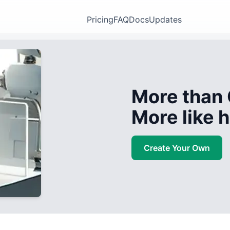
Pricing
FAQ
Docs
Updates
More than 
More like
Create Your Own