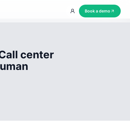
Book a demo
Call center
 human