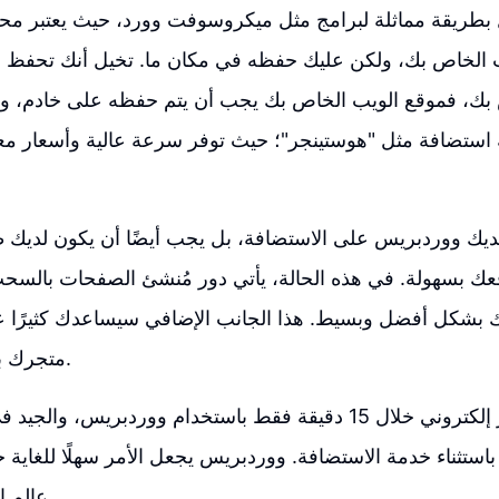
بطريقة مماثلة لبرامج مثل ميكروسوفت وورد، حيث يعتبر مح
 الخاص بك، ولكن عليك حفظه في مكان ما. تخيل أنك تحفظ مس
ص بك، فموقع الويب الخاص بك يجب أن يتم حفظه على خادم، 
استضافة مثل "هوستينجر"؛ حيث توفر سرعة عالية وأسعار معق
لديك ووردبريس على الاستضافة، بل يجب أيضًا أن يكون لديك
عك بسهولة. في هذه الحالة، يأتي دور مُنشئ الصفحات بالسح
 بشكل أفضل وبسيط. هذا الجانب الإضافي سيساعدك كثيرًا عل
متجرك بكل يُسر وسهولة.
بإمكانك بناء متجر إلكتروني خلال 15 دقيقة فقط باستخدام ووردبريس، 
استثناء خدمة الاستضافة. ووردبريس يجعل الأمر سهلًا للغاية ح
عالم التجارة الإلكترونية.