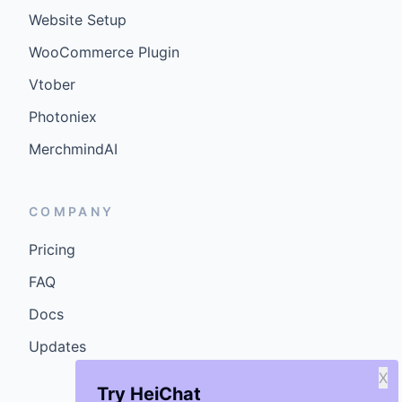
Website Setup
WooCommerce Plugin
Vtober
Photoniex
MerchmindAI
COMPANY
Pricing
FAQ
Docs
Updates
X
Try HeiChat