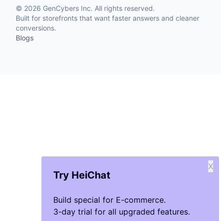
©
2026
GenCybers Inc. All rights reserved.
Built for storefronts that want faster answers and cleaner
conversions.
Blogs
X
Try HeiChat
Build special for E-commerce.
3-day trial for all upgraded features.