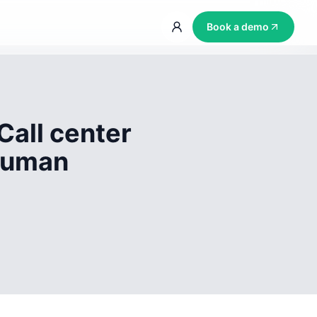
Book a demo
Call center
 human