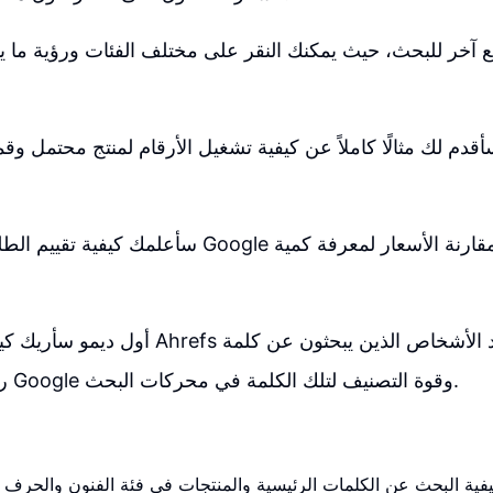
قدم لك مثالًا كاملاً عن كيفية تشغيل الأرقام لمنتج محتمل وق
سأعلمك كيفية تقييم الطلب والربحية على Google وأمازو
أول ديمو سأريك كيفية استخدام أداة Ahrefs التي 
رئيسية معينة على Google وقوة التصنيف لتلك الكلمة في محركات البحث.