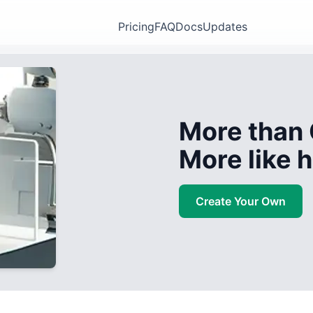
Pricing
FAQ
Docs
Updates
More than 
More like
Create Your Own