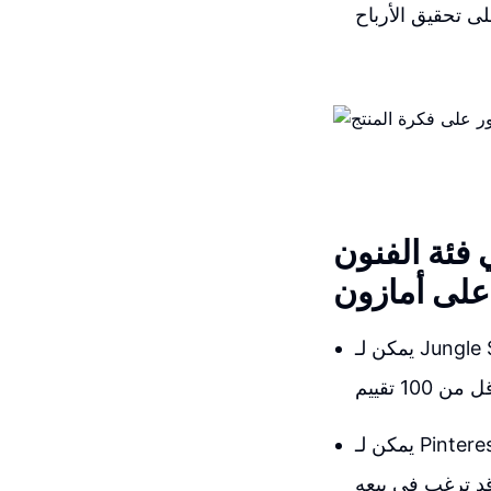
 فئة الفنون
على أمازون
يمكن لـ Jungle Scout إعادة الكلمات الرئيسية والمنتجات في فئة الفنون والحرف اليدوية على
يمكن لـ Pinterest أيضًا أن يكون طريقة أخرى للبحث حيث يمكنك كتابة موضوع واسع مثل هدايا