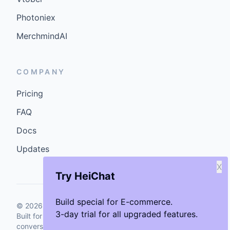
Photoniex
MerchmindAI
COMPANY
Pricing
FAQ
Docs
Updates
X
Try HeiChat
Build special for E-commerce.
©
2026
GenCybers Inc. All rights reserved.
3-day trial for all upgraded features.
Built for storefronts that want faster answers and cleaner
conversions.