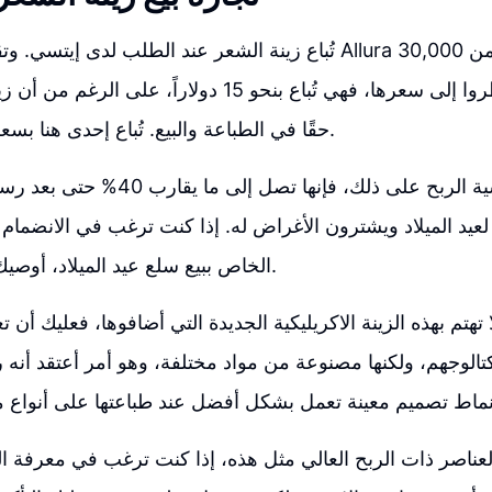
تُباع زينة الشعر عند الطلب لدى إيتسي. وتقدر تطبيق البحث Allura
دولار أمريكي. وانظروا إلى سعرها، فهي تُباع بنحو 15 دولاراً
حقًا في الطباعة والبيع. تُباع إحدى هنا بسعر يبلغ 7.54 دولار.
عندما تُحسب حاشية الربح على ذلك، فإنها ت
عيد الميلاد ويشترون الأغراض له. إذا كنت ترغب في الانضمام إل
الخاص ببيع سلع عيد الميلاد، أوصيك بالانضمام مبكرًا.
تهتم بهذه الزينة الاكريليكية الجديدة التي أضافوها، فعليك أن ت
تالوجهم، ولكنها مصنوعة من مواد مختلفة، وهو أمر أعتقد أنه را
العناصر ذات الربح العالي مثل هذه، إذا كنت ترغب في معرفة ال