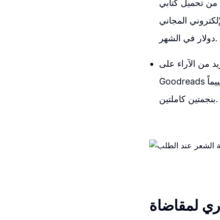
 من تحميل كتابي
ني المجاني، The Six Steps That Six-Figure Stores Follow لكسب أكثر من 10,000
دولار في الشهر.
يد من الآراء على
Goodreads خلال هذا الشهر. أنا بصدق مكرور بأن الناس قد أحبوه بما فيه الكفاية ليتركوا تقييماً
بنجمتين كاملتين.