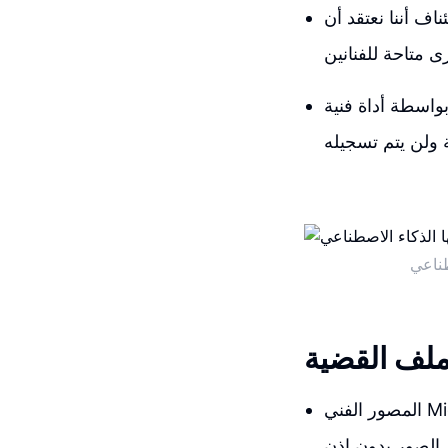
اف أننا نعتقد أن
واسطة أداة فنية
طناعي
لف القضية
المصور الفني Midjourney قد أعلن مؤخرًا أنه سيتخذ إجراءات قانونية ضد Arlen بسبب استخدامه
الصور بدون إذن.