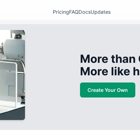
Pricing
FAQ
Docs
Updates
More than 
More like
Create Your Own