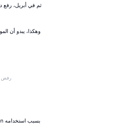
ثم في أبريل، رفع دع
وهكذا، يبدو أن الم
رفض مك