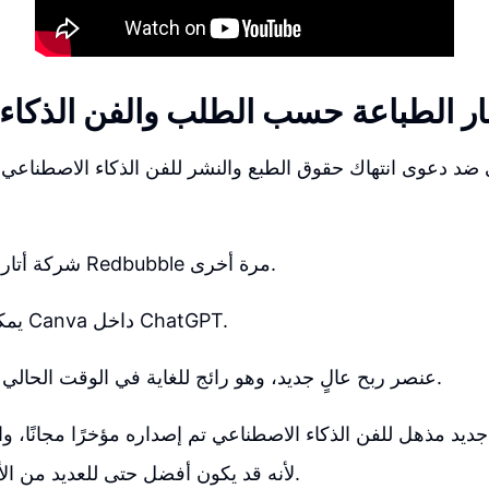
ار الطباعة حسب الطلب والفن الذكاء
 ضد دعوى انتهاك حقوق الطبع والنشر للفن الذكاء الاصطناع
شركة أتاري حاولت مقاضاة Redbubble مرة أخرى.
يمكنك الآن استخدام Canva داخل ChatGPT.
أصدرت Printify عنصر ربح عالٍ جديد، وهو رائج للغاية في الوقت الحالي.
يد مذهل للفن الذكاء الاصطناعي تم إصداره مؤخرًا مجانًا، والذي 
journey لأنه قد يكون أفضل حتى للعديد من الأشخاص.