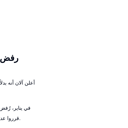
رفض م
أعلن آلان أنه بدلا
في يناير، رُفض
قرروا عدم تسجيل هذه المطالبة بحقوق النشر لأن الوديعة لا تحتوي على أي أصالة بشرية.