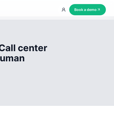
Book a demo
Call center
 human