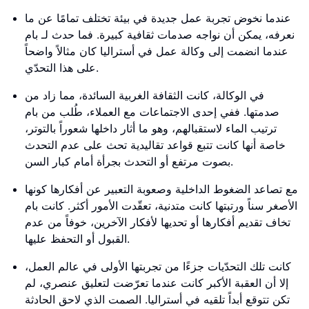
عندما نخوض تجربة عمل جديدة في بيئة تختلف تمامًا عن ما
نعرفه، يمكن أن نواجه صدمات ثقافية كبيرة. فما حدث لـ بام
عندما انضمت إلى وكالة عمل في أستراليا كان مثالاً واضحاً
على هذا التحدّي.
في الوكالة، كانت الثقافة الغربية السائدة، مما زاد من
صدمتها. ففي إحدى الاجتماعات مع العملاء، طُلب من بام
ترتيب الماء لاستقبالهم، وهو ما أثار داخلها شعوراً بالتوتر،
خاصة أنها كانت تتبع قواعد تقاليدية تحث على عدم التحدث
بصوت مرتفع أو التحدث بجرأة أمام كبار السن.
مع تصاعد الضغوط الداخلية وصعوبة التعبير عن أفكارها كونها
الأصغر سناً ورتبتها كانت متدنية، تعقّدت الأمور أكثر. كانت بام
تخاف تقديم أفكارها أو تحديها لأفكار الآخرين، خوفاً من عدم
القبول أو التحفظ عليها.
كانت تلك التحدّيات جزءًا من تجربتها الأولى في عالم العمل،
إلا أن العقبة الأكبر كانت عندما تعرّضت لتعليق عنصري، لم
تكن تتوقع أبداً تلقيه في أستراليا. الصمت الذي لاحق الحادثة