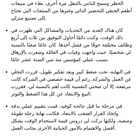
الحظر وسمح للناس بالتنقل مرة أخرى، بطء في مبيعات
أطقم الحبقي للتحضير الذاتي وغيرها من المنتجات التي تحتاج
إلى تصنيع منزلي.
كان هناك العديد من التحديات والمشاكل التي ظهرت في
ذلك الوقت، وكنت دائمًا أحاول التوفيق بين ثلاث إلى أربع
وظائف مختلفة خوفًا من فشل أحدها. كان عامًا صعبًا بالنسبة
لي شخصيًا، حيث واجهت وفيات في العائلة وشعرت بالإرهاق
بسبب عملي كمؤسس منذ سن الستة عشر عامًا.
في النهاية، تحت ضغط كبير وبعد تفكير طويل، قررت التخلي
عن العمل والشركة. رغم أن قيمة حصصي في الشركة كانت
مرتفعة، إلا أن صحتي النفسية كانت أهم بالنسبة لي، فقررت
البيع والابتعاد عن كل هذا الضغط والتوتر.
في مرحلة ما قبل جائحة كوفيد، قمت بتقييم عملي بدقة
واتخاذ القرار الصعب بالابتعاد. فكانت نهاية رحلة طويلة
وصعبة، ولكنها تركت لي دروس قيمة لاستخدام الوقت بشكل
أفضل والاهتمام بالأمور الحياتية الأخرى بجانب العمل.