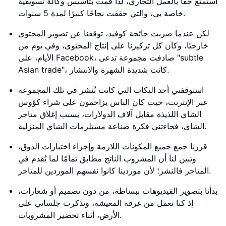
أستمتع حقًا بالعمل التجاري، لذا قمت بتأسيس وكالة تسويقية
خاصة بي، والتي حققت نجاحًا كبيرًا لمدة 5 سنوات.
لكن عندما ضربت جائحة كوفيد، توقفنا عن تصوير المحتوى
خارجيًا، وكان كل تركيزنا على إنتاج المحتوى، وفي يوم من
الأيام، على Facebook، صادفت مجموعة تدعى "subtle
Asian trade"، كانت شديدة الشهرة والانتشار.
استوقفني أحد النكات التي كانت تُنشر في تلك المجموعة
عبر الإنترنت، حيث كان الناس يزاحمون على شراء كؤوس
الشاي اللذيذة مقابل آلاف الدولارات، بسبب إغلاق متاجر
الشاي، فجاءتني فكرة صناعة مستلزمات الشاي المنزلية.
قررنا جمع جميع المكونات اللازمة وإجراء اختبارات الذوق،
وتبين لنا أن المشروب الناتج مطابق تمامًا لما يُقدم في
المتاجر فالنشر؛ لأن موردينا كانوا نفسهم الموردين للمتاجر.
بدأنا بتصوير الفيديوهات ببساطة، من دون تصميم أو شعارات،
إذ كنا نعمل من غرفة المعيشة، وتذكرت جلساتي على
الأرض، أثناء تحضير المشروبات.