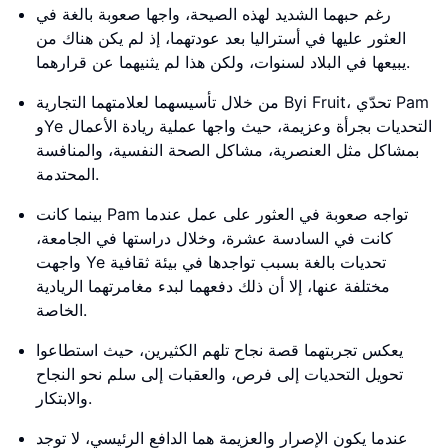
رغم حبهما الشديد لهذه الصيحة، واجها صعوبة بالغة في
العثور عليها في أستراليا بعد عودتهما، إذ لم يكن هناك من
يبيعها في البلاد لسنوات، ولكن هذا لم يثنيهما عن قرارهما.
من خلال تأسيسهما لعلامتهما التجارية Byi Fruit، تحدّي Pam
وYe التحديات بجرأة وعزيمة، حيث واجها عملية ريادة الأعمال
بمشاكل مثل العنصرية، مشاكل الصحة النفسية، والمنافسة
المحتدمة.
بينما كانت Pam تواجه صعوبة في العثور على عمل عندما
كانت في السادسة عشرة، وخلال دراستها في الجامعة،
واجهت Ye تحديات بالغة بسبب تواجدها في بيئة ثقافية
مختلفة عنها، إلا أن ذلك دفعهما لبدء مغامرتهما الريادية
الخاصة.
يعكس تجربتهما قصة نجاح تلهم الكثيرين، حيث استطاعوا
تحويل التحديات إلى فرص، والعقبات إلى سلم نحو النجاح
والابتكار.
عندما يكون الإصرار والعزيمة هما الدافع الرئيسي، لا توجد