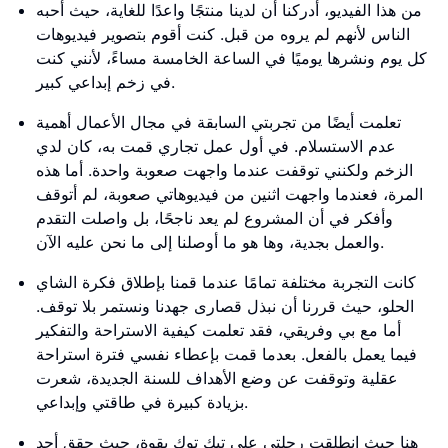
من هذا الفيديو، أدركنا أن لدينا منتجًا واعدًا للغاية، حيث أحبه
الناس لأنهم لم يروه من قبل. كنت أقوم بتصوير فيديوهات
كل يوم ونشرها يوميًا في الساعة الخامسة مساءً، لأنني كنت
في زخم إبداعي كبير.
تعلمت أيضًا من تجربتي السابقة في مجال الأعمال أهمية
عدم الاستسلام. في أول عمل تجاري قمت به، كان لدي
الزخم ولكنني توقفت عندما واجهت صعوبة واحدة. أما هذه
المرة، فعندما واجهت اثنين من فيديوهاتي صعوبة، لم أتوقف
وأفكر في أن المشروع لم يعد ناجحًا، بل واصلت التقدم
والعمل بجدية، وها هو ما أوصلنا إلى ما نحن عليه الآن.
كانت التجربة مختلفة تمامًا عندما قمنا بإطلاق فكرة الشاي
الحلو، حيث قررنا أن نبذل قصارى جهدنا ونستمر بلا توقف.
أما مع بي وفريقي، فقد تعلمت كيفية الاستراحة والتفكير
فيما يعمل بالفعل. بعدما قمت بإعطاء نفسي فترة استراحة
عقلية وتوقفت عن وضع الأهداف للسنة الجديدة، شعرت
بزيادة كبيرة في طاقتي وإبداعي.
هنا حيث انطلقت رحلتي على تيك توك بقوة، حيث حقق أحد