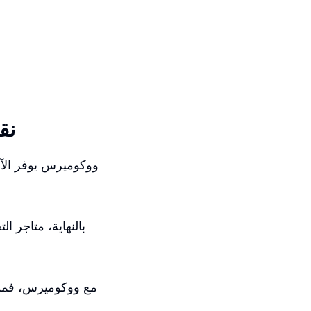
نق
بالنهاية، متاجر ا
مع ووكوميرس، فمن 