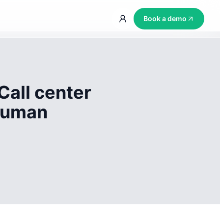
Book a demo
Call center
 human