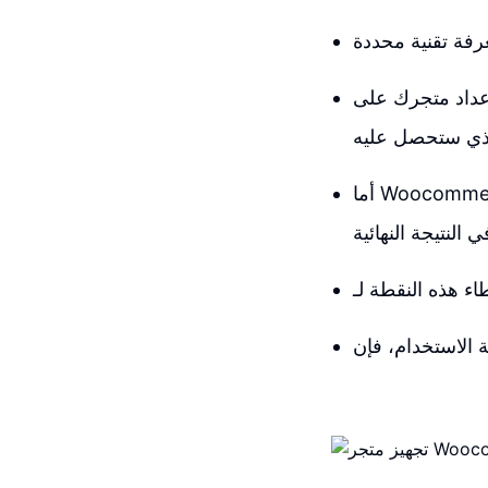
 متجرك على Shopify مثل الحصول على برغر من ماكدونالدز؛ سريع وسهل وتعرف بالضبط
أما Woocommerce فيشبه فيما يتعلق بالإعداد إلى طهي وجبة من الصفر؛ يأخذ وقتًا وجهدًا أكثر،