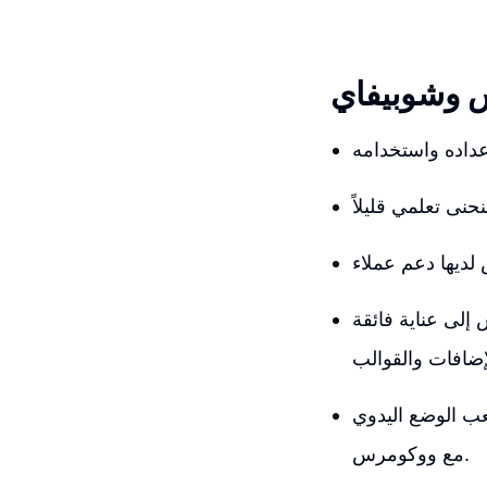
س وشوبيفاي
إلى عناية فائقة
عب الوضع اليدوي
مع ووكومرس.