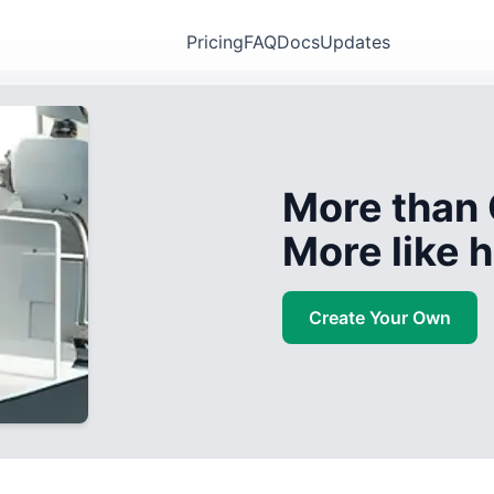
Pricing
FAQ
Docs
Updates
More than 
More like
Create Your Own