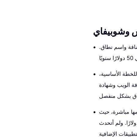
س وشوبيفاي
ضافة واسم نطاق.
هرية تبدأ من 29 دولارًا شهريًا للخطة الأساسية،
الرغم من أنه عليك شراء اسم
مها مباشرة، حيث
وكوميرس حوالي 50 دولارًا سنويًا بينما سيكلفك شوبيفاي حوالي 350 دولارًا. ولم أتحدث