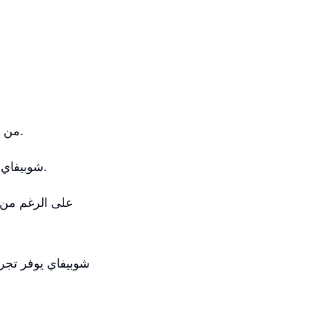
من ناحية أخرى، ووكومرس تتطلب بعض المهارات التقنية ووجود منحنى تعلمي قليلاً.
شوبيفاي يوفر دعمًا عبر الدردشة على مدار 24/7، بينما ووكومرس ليس لديها دعم عملاء.
على الرغم من أ
شوبيفاي يوفر تجرب