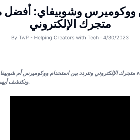
ن ووكوميرس وشوبيفاي: أفضل من
متجرك الإلكتروني
By
TwP - Helping Creators with Tech
·
4/30/2023
ء متجرك الإلكتروني وتتردد بين استخدام ووكوميرس أم شوبيفاي؟
ونكتشف أيهما الأنسب لاحتياجاتك.