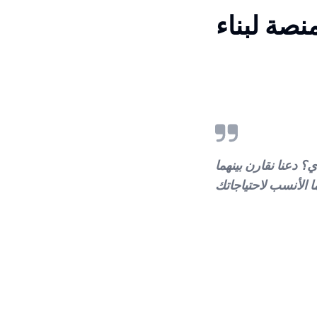
صة لبناء
 دعنا نقارن بينهما