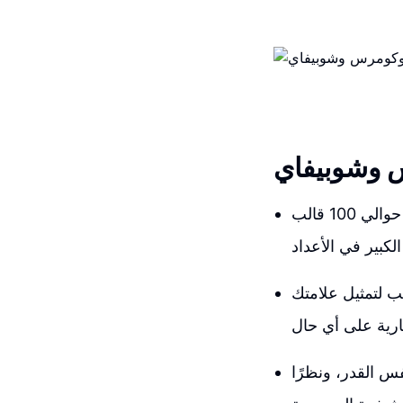
س وشوبيفاي
ووكوميرس يوفر الآلاف من القوالب المختلفة للاختيار من بينها، بينما شوبيفاي لديه حوالي 100 قالب
لب لتمثيل علامتك
 القدر، ونظرًا