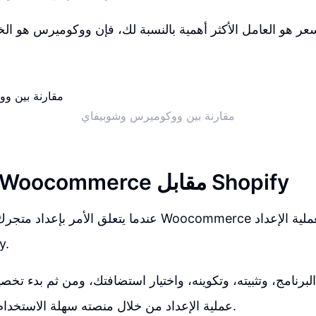
مقارنة بين ووكوميرس وشوبيفاي
تجهيز متجر Woocommerce مقابل Shopify
عندما يتعلق الأمر بإعداد متجرك الإلكتروني، فإن Woocommerce
مقار
البرنامج، وتثبيته، وتكوينه، واختيار استضافتك، ومن ثم بدء تخ
يبسط Shopify عملية الإعداد من خلال منصته سهلة الاستخدام.