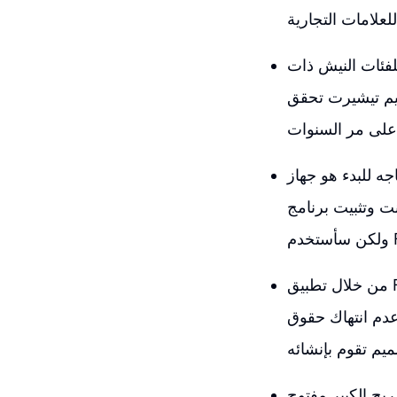
لفئات النيش ذات
يم تيشيرت تحقق
جه للبدء هو جهاز
ك استخدام تطبيق Canva إذا كنت تفضله،
من خلال تطبيق Figma، سنقوم بإنشاء لوحتين تصميم، الأولى لإنشاء التصاميم والثانية لفكرة
عدم انتهاك حقوق
ربح الكبير مفتوح