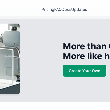
Pricing
FAQ
Docs
Updates
More than 
More like
Create Your Own