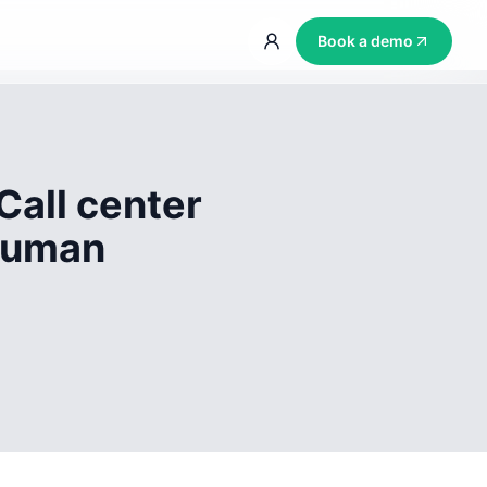
Book a demo
Call center
 human