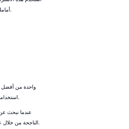
أمامك، كل ما تحتاجه هو الإبداع والابتكار في تصاميمك لتحقق أرباحاً كبيرة ومستدامة.
استخدامها لأغراض البحث والاستكشاف، حيث يكون بيانات المبيعات علنية ومتاحة للجميع.
عندما نبحث عن 
الناجحة من خلال عدد التقييمات التي حصلت عليها. كلما زاد عدد التقييمات، كانت المتجر أكثر نجاحًا.