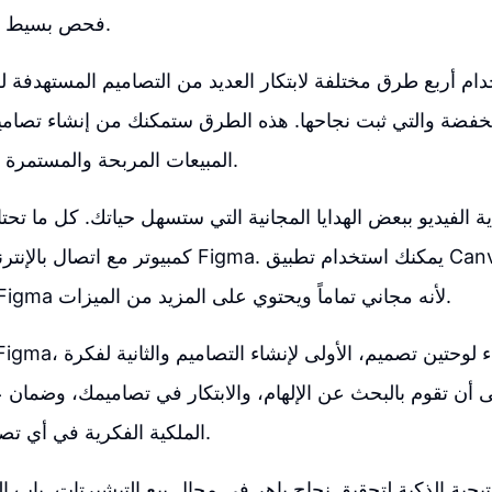
فحص بسيط للعلامات التجارية.
دام أربع طرق مختلفة لابتكار العديد من التصاميم المستهدفة ل
نخفضة والتي ثبت نجاحها. هذه الطرق ستمكنك من إنشاء تصام
المبيعات المربحة والمستمرة على مر السنوات.
الفيديو ببعض الهدايا المجانية التي ستسهل حياتك. كل ما تحتا
كمبيوتر مع اتصال بالإنترنت وتثبيت برنامج Figma. يمكن
ولكن سأستخدم Figma لأنه مجاني تماماً ويحتوي على المزيد من الميزات.
سى أن تقوم بالبحث عن الإلهام، والابتكار في تصاميمك، وضمان 
الملكية الفكرية في أي تصميم تقوم بإنشائه.
يجية الذكية لتحقيق نجاح باهر في مجال بيع التيشيرتات. باب ال