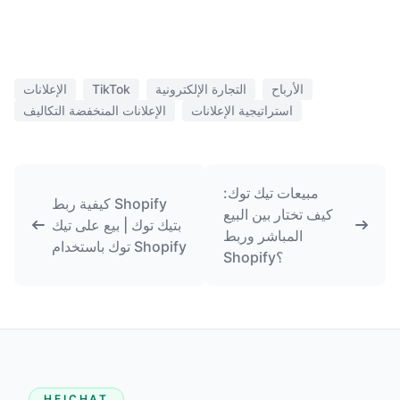
الأرباح
التجارة الإلكترونية
TikTok
الإعلانات
استراتيجية الإعلانات
الإعلانات المنخفضة التكاليف
مبيعات تيك توك:
كيفية ربط Shopify
كيف تختار بين البيع
بتيك توك | بيع على تيك
المباشر وربط
توك باستخدام Shopify
Shopify؟
HEICHAT