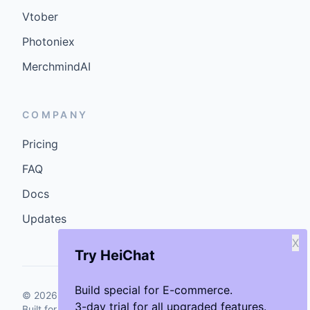
Vtober
Photoniex
MerchmindAI
COMPANY
Pricing
FAQ
Docs
Updates
X
Try HeiChat
Build special for E-commerce.
©
2026
GenCybers Inc. All rights reserved.
3-day trial for all upgraded features.
Built for storefronts that want faster answers and cleaner