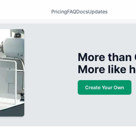
Pricing
FAQ
Docs
Updates
More than 
More like
Create Your Own