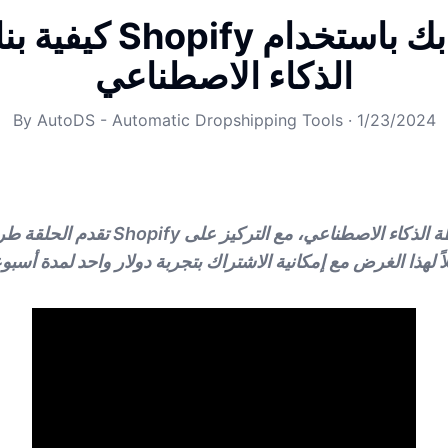
كيفية بناء متجر opify
الذكاء الاصطناعي
By
AutoDS - Automatic Dropshipping Tools
·
1/23/2024
تقدم الحلقة طريقة سهلة لبناء متجر opify