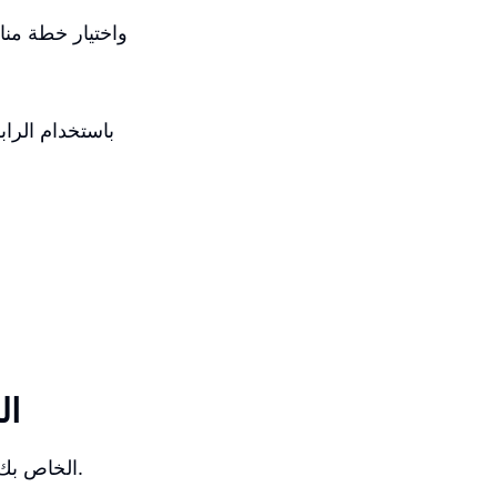
باستخدام الرا
بدء
يمكنك البدء في فتح متجر Shopify الخاص بك من خلال اختيار خطة العضوية المناسبة لك.