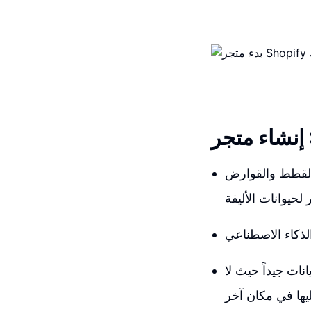
 والقطط والقوارض
نات جيداً حيث لا