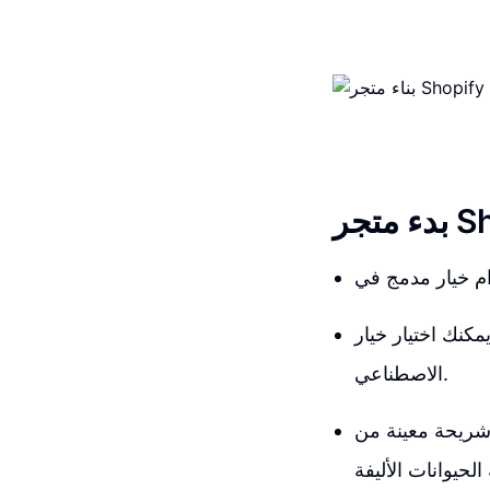
مكنك اختيار خيار 'Pre-build store with AI' للبدء بإنشاء متجر مسبق البناء بتقنية الذكاء
الاصطناعي.
 شريحة معينة من