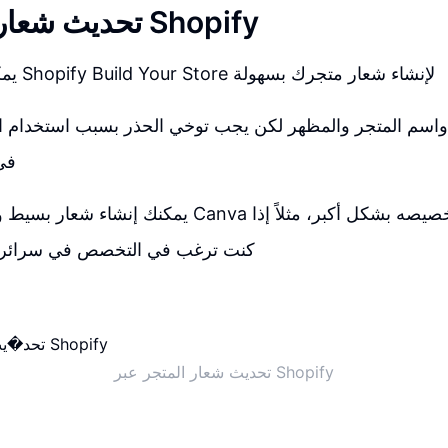
تحديث شعار المتجر عبر Shopify
يمكنك الاعتماد على Shopify Build Your Store لإنشاء شعار متجرك بسهولة
 واسم المتجر والمظهر لكن يجب توخي الحذر بسبب استخدام ا
في
يمكنك إنشاء شعار بسيط ومشابه باستخدام Canva إذا رغب
كنت ترغب في التخصص في سرائر الح
تحديث شعار المتجر عبر Shopify