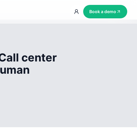
Book a demo
Call center
 human