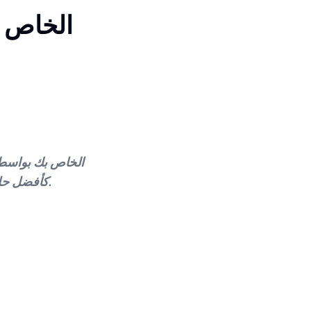
منصة AutoDS كأفضل حلاً لهذا الغرض مع إمكانية الاشتراك بتجربة دولار واحد لمدة أسبوعين.