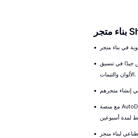
 جيدًا في تنسيق
الألوان والثيمات.
مع منصة AutoDS يمكنك بناء متجر Shopify بسرعة وكفاءة، ويمكنك تجربتها مقابل دولار واحد