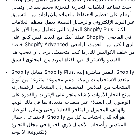
حيث نساعد العلامات التجارية للتجزئة بحجم سباعي وثماني
أرقام على تعظيم الاحتفاظ بالعملاء والإيرادات من التسويق
عبر البريد الإلكتروني والرسائل النصية. يعمل معظم العلامات
التجارية التي نتعامل معها الآن على Shopify Plus، ولكننا
عملنا أيضًا مع العديد الذين كانوا على Shopify في الماضي،
خاصة Shopify Advanced. لدي الكثير من الحديث الواقعي
من خلف الكواليس لك. إذا كنت متحمسًا، يرجى أن تعجب هذا
الفيديو والاشتراك في القناة لمزيد من المحتوى الشيق.
Shopify مقابل Shopify Plus، لنقفز مباشرة إليه. Shopify
متعدد الاستخدامات ويمكنه دعم مجموعة متنوعة من أنواع
المنتجات من الملابس المخصصة إلى المنتجات الرقمية. إنه
يمنح التجار الأدوات لإنشاء متجر على الإنترنت والقدرة على
الوصول إلى العملاء عبر منصات متعددة بما في ذلك الويب
والهاتف المحمول والمتاجر الفعلية وحتى وسائل التواصل
الاجتماعي. جمال Shopify هو أنه يُلبي احتياجات كل من
المبتدئين وأصحاب الأعمال ذوي الخبرة في مجال التجارة
الإلكترونية. لا يوجد