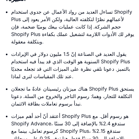
تساءل العديد من رواد الأعمال عن جدوى استخدام Shopify
Plus لأعمالهم نظرًا لتكلفته العالية، ولكن الأمر يعود إلى
حجم الشركة. إذا كانت عمليات بيعك يوميًا ضخمة، فإن
Shopify Plus يوفر لك الأدوات اللازمة لتشغيل عملك بكفاءة
وبتكلفة معقولة.
يقول العديد في الصناعة إنّ 1.5 مليون دولار في الإيرادات
السنوية هو الوقت الذي قد يبدأ فيه استخدام Shopify Plus
بالتميز. دعونا نلقي نظرة على الميزات التي قد تجعله مجديًا
عند تلك المقياسات لنرى لماذا.
هناك ميزتان رئيسيتان عادةً ما تجعلان Shopify Plus يستحق
التكلفة للتجار، وهما: رسوم التاجر والخروج من السلة. دعونا
نبدأ برسوم تعاملات بطاقة الائتمان.
أعتقد أنّ أحد أهم ميزات Shopify Plus هو رسوم أقل. مع
Shopify Advance، ستدفع 2.4% بالإضافة إلى 30 سنتًا
كرسوم تعامل، بينما مع Shopify Plus، ستدفع 2.15%
بالإضافة إلى 30 سنتًا فقط. هنا توفر 0.25 على مبيعاتك،