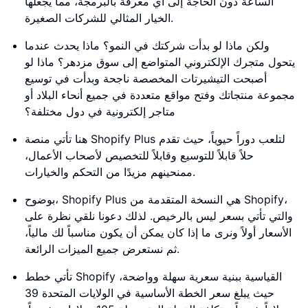
الساعة دون الحاجة إلى أي معرفة بالبرمجة، مما يجعلها
الخيار المثالي للشركات الصغيرة.
ولكن ماذا لو بدأت شركتك في النمو؟ ماذا يحدث عندما
يتحول متجرك الإلكتروني المتواضع إلى سوق مزدهر؟ ماذا لو
أصبحت التيشيرتات المخصصة ناجحة وبدأت في توسيع
مجموعة منتجاتك وفتح مواقع متعددة في جميع أنحاء البلاد أو
متاجر إلكترونية في دول مختلفة؟
هنا تأتي منصة Shopify Plus لتلعب دوراً حيوياً، حيث تقدم
حلاً قابلاً للتوسيع وقابلاً للتخصيص لأصحاب الأعمال،
ممنحينهم مزيدًا من التحكم والخيارات.
بوضوح، Shopify Plus هي النسخة المتقدمة من Shopify،
والتي تأتي بسعر ليس بالرخيص. لذلك دعونا نلقي نظرة على
الأسعار أولاً ونرى ما إذا كان يمكن أن يكون مناسباً لك مالياً،
ثم نستعرض جميع الميزات الرائعة.
تأتي خطط Shopify القياسية ببنية سعرية سهلة وواضحة،
حيث يبلغ سعر الخطة الأساسية في الولايات المتحدة 39