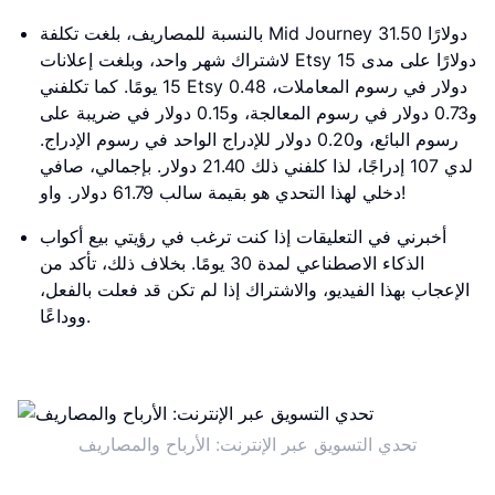
بالنسبة للمصاريف، بلغت تكلفة Mid Journey 31.50 دولارًا
لاشتراك شهر واحد، وبلغت إعلانات Etsy 15 دولارًا على مدى
15 يومًا. كما تكلفني Etsy 0.48 دولار في رسوم المعاملات،
و0.73 دولار في رسوم المعالجة، و0.15 دولار في ضريبة على
رسوم البائع، و0.20 دولار للإدراج الواحد في رسوم الإدراج.
لدي 107 إدراجًا، لذا كلفني ذلك 21.40 دولار. بإجمالي، صافي
دخلي لهذا التحدي هو بقيمة سالب 61.79 دولار. واو!
أخبرني في التعليقات إذا كنت ترغب في رؤيتي بيع أكواب
الذكاء الاصطناعي لمدة 30 يومًا. بخلاف ذلك، تأكد من
الإعجاب بهذا الفيديو، والاشتراك إذا لم تكن قد فعلت بالفعل،
ووداعًا.
تحدي التسويق عبر الإنترنت: الأرباح والمصاريف