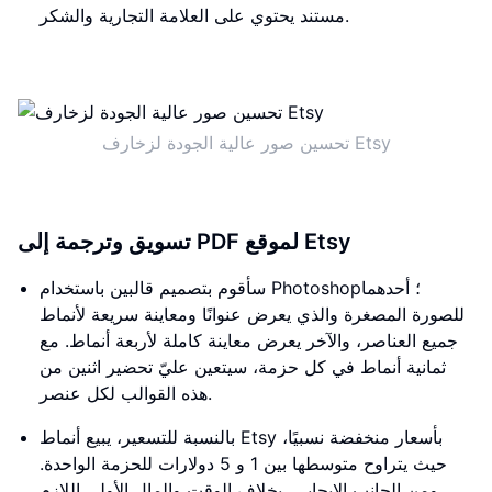
مستند يحتوي على العلامة التجارية والشكر.
تحسين صور عالية الجودة لزخارف Etsy
تسويق وترجمة إلى PDF لموقع Etsy
سأقوم بتصميم قالبين باستخدام Photoshop؛ أحدهما
للصورة المصغرة والذي يعرض عنوانًا ومعاينة سريعة لأنماط
جميع العناصر، والآخر يعرض معاينة كاملة لأربعة أنماط. مع
ثمانية أنماط في كل حزمة، سيتعين عليّ تحضير اثنين من
هذه القوالب لكل عنصر.
بالنسبة للتسعير، يبيع أنماط Etsy بأسعار منخفضة نسبيًا،
حيث يتراوح متوسطها بين 1 و 5 دولارات للحزمة الواحدة.
ومن الجانب الإيجابي، بخلاف الوقت والمال الأولي اللازم