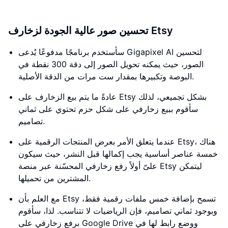
تحسين صور عالية الجودة لزخارف Etsy
سأستخدم برنامجًا مدفوعًا يُدعى Gigapixel AI لتحسين
الصور، حيث يمكنه تحويل الصور إلى دقة 300 نقطة في
البوصة وتكبيرها بمقدار ست مرات من الدقة الأصلية.
عادةً ما يتم بيع الزخارف على Etsy بشكل تجميعي، لذلك
سأقوم ببيع زخارفي على شكل حزم تحتوي على ثماني
تصاميم.
عندما يتعلق الأمر بعرض المنتجات الرقمية على Etsy، هناك
خمسة عناصر أساسية يجب إكمالها قبل النشر، حيث سيكون
علىّ أولاً رفع زخارفي المحسّنة عبر منصة Etsy ليتمكن
المشترين من تحميلها.
مع العلم بأن Etsy تسمح بإضافة خمس ملفات رقمية فقط،
وبوجود ثماني تصاميم، فإن الرياضيات لا تتناسب. لذا، سأقوم
برفع زخارفي على Google Drive ووضع رابط لها في