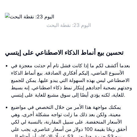
اليوم 23: نقطة البحث
تحسين بيع أنماط الذكاء الاصطناعي على إيتسي
بعدما أكشف لكم ما إذا كانت فشل تام أم حدثت معجزة في
الأسبوع الماضي، إليكم أفكاري الصادقة. بيع أنماط الذكاء
الاصطناعي ليس بهذه السهولة التي يبدو عليها. يمكن للجميع
وجدتهم بصحبة أجدادهم إبتكار نمط ذكاء اصطناعي. إنه بسيط
للغاية، لكنه يؤدي أيضًا إلى سوق مشبع للغاية على إيتسي.
يمكنك مواجهة هذا الأمر من خلال التخصص في مواضيع
معينة، ولكن بعد ذلك ما زلت تواجه مشكلة أخرى، وهي
الأسعار المنخفضة. على سبيل المقارنة، بالنسبة لي لكي
أحقق ربحًا بقيمة 100 دولار من أسعار عناصري، يجب علي
بيع 53 حزمة. هذا يعني 53 عميلًا بالإمكان أن أحتاج إلى