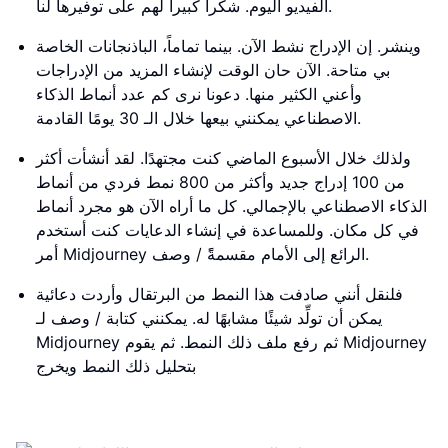
الفيديو اليوم. شكراً كبيراً لهم على توفيرها لنا.
وينشر. إن الإدراج نشط الآن. بينما تماماً، الباذنجانات الخاصة
بي متاحة. الآن حان الوقت لإنشاء المزيد من الإدراجات
وأعني الكثير منها. دعونا نرى كم عدد أنماط الذكاء
الاصطناعي يمكنني بيعها خلال الـ 30 يومًا القادمة.
ولذلك خلال الأسبوع الماضي كنت مجتهدًا. لقد أنشأت أكثر
من 100 إدراج جديد وأكثر من 800 نمط فردي من أنماط
الذكاء الاصطناعي بالإجمالي. كل ما أراه الآن هو مجرد أنماط
في كل مكان. وللمساعدة في إنشاء الدعايات كنت أستخدم
أمر Midjourney الرائع إلى الأمام مقسمةًً / وصف.
فلنقل أنني صادفت هذا النمط من البرتقال وأردت دعائية
يمكن أن تولِّد شيئًا مشابهًا له. يمكنني كتابة / وصف لـ
Midjourney ثم رفع ملف ذلك النمط. ثم يقوم Midjourney
بتحليل ذلك النمط ويخرج