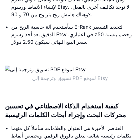
لإنشاء الأنماط ورسوم Etsy، لا توجد تكاليف أخرى بالفعل،
وهناك هامش ربح يتراوح بين 70 و 90٪.
سأستخدم آلة حاسبة الربح من E-Rank لتحديد التسعير
الدقيق بعد أخذ رسوم Etsy وخصم بنسبة 50٪ في اعتباري.
سعر البيع النهائي سيكون 2.50 دولار.
تسويق وترجمة إلى PDF لموقع Etsy
كيفية استخدام الذكاء الاصطناعي في تحسين
محركات البحث وإجراء أبحاث الكلمات الرئيسية
العناصر الأخيرة هي العنوان والعلامات. سأملأ كل منهما
بكلمات رئيسية شائعة تتعلق بالورق الرقمي وتخصص أنماط