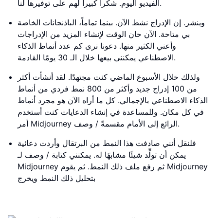
الفيديو اليوم. شكراً كبيراً لهم على توفيرها لنا.
وينشر. إن الإدراج نشط الآن. بينما تماماً، الباذنجانات الخاصة
بي متاحة. الآن حان الوقت لإنشاء المزيد من الإدراجات
وأعني الكثير منها. دعونا نرى كم عدد أنماط الذكاء
الاصطناعي يمكنني بيعها خلال الـ 30 يومًا القادمة.
ولذلك خلال الأسبوع الماضي كنت مجتهدًا. لقد أنشأت أكثر
من 100 إدراج جديد وأكثر من 800 نمط فردي من أنماط
الذكاء الاصطناعي بالإجمالي. كل ما أراه الآن هو مجرد أنماط
في كل مكان. وللمساعدة في إنشاء الدعايات كنت أستخدم
أمر Midjourney الرائع إلى الأمام مقسمةًً / وصف.
فلنقل أنني صادفت هذا النمط من البرتقال وأردت دعائية
يمكن أن تولِّد شيئًا مشابهًا له. يمكنني كتابة / وصف لـ
Midjourney ثم رفع ملف ذلك النمط. ثم يقوم Midjourney
بتحليل ذلك النمط ويخرج