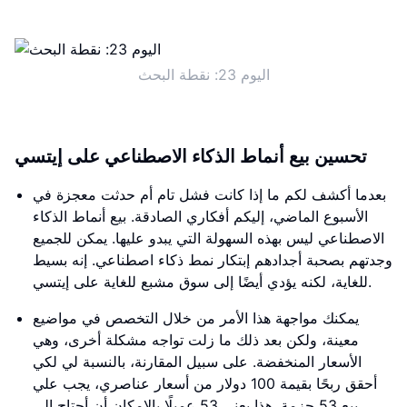
اليوم 23: نقطة البحث
تحسين بيع أنماط الذكاء الاصطناعي على إيتسي
بعدما أكشف لكم ما إذا كانت فشل تام أم حدثت معجزة في
الأسبوع الماضي، إليكم أفكاري الصادقة. بيع أنماط الذكاء
الاصطناعي ليس بهذه السهولة التي يبدو عليها. يمكن للجميع
وجدتهم بصحبة أجدادهم إبتكار نمط ذكاء اصطناعي. إنه بسيط
للغاية، لكنه يؤدي أيضًا إلى سوق مشبع للغاية على إيتسي.
يمكنك مواجهة هذا الأمر من خلال التخصص في مواضيع
معينة، ولكن بعد ذلك ما زلت تواجه مشكلة أخرى، وهي
الأسعار المنخفضة. على سبيل المقارنة، بالنسبة لي لكي
أحقق ربحًا بقيمة 100 دولار من أسعار عناصري، يجب علي
بيع 53 حزمة. هذا يعني 53 عميلًا بالإمكان أن أحتاج إلى