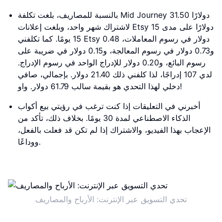
بالنسبة للمصاريف، بلغت تكلفة Mid Journey 31.50 دولارًا
لاشتراك شهر واحد، وبلغت إعلانات Etsy 15 دولارًا على مدى
15 يومًا. كما تكلفني Etsy 0.48 دولار في رسوم المعاملات،
و0.73 دولار في رسوم المعالجة، و0.15 دولار في ضريبة على
رسوم البائع، و0.20 دولار للإدراج الواحد في رسوم الإدراج.
لدي 107 إدراجًا، لذا كلفني ذلك 21.40 دولار. بإجمالي، صافي
دخلي لهذا التحدي هو بقيمة سالب 61.79 دولار. واو!
أخبرني في التعليقات إذا كنت ترغب في رؤيتي بيع أكواب
الذكاء الاصطناعي لمدة 30 يومًا. بخلاف ذلك، تأكد من
الإعجاب بهذا الفيديو، والاشتراك إذا لم تكن قد فعلت بالفعل،
ووداعًا.
تحدي التسويق عبر الإنترنت: الأرباح والمصاريف