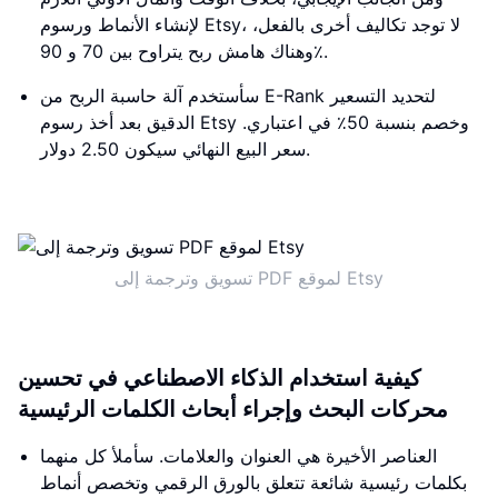
لإنشاء الأنماط ورسوم Etsy، لا توجد تكاليف أخرى بالفعل،
وهناك هامش ربح يتراوح بين 70 و 90٪.
سأستخدم آلة حاسبة الربح من E-Rank لتحديد التسعير
الدقيق بعد أخذ رسوم Etsy وخصم بنسبة 50٪ في اعتباري.
سعر البيع النهائي سيكون 2.50 دولار.
تسويق وترجمة إلى PDF لموقع Etsy
كيفية استخدام الذكاء الاصطناعي في تحسين
محركات البحث وإجراء أبحاث الكلمات الرئيسية
العناصر الأخيرة هي العنوان والعلامات. سأملأ كل منهما
بكلمات رئيسية شائعة تتعلق بالورق الرقمي وتخصص أنماط