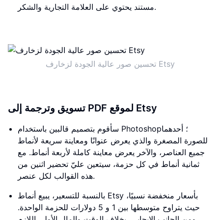
مستند يحتوي على العلامة التجارية والشكر.
تحسين صور عالية الجودة لزخارف Etsy
تسويق وترجمة إلى PDF لموقع Etsy
سأقوم بتصميم قالبين باستخدام Photoshop؛ أحدهما
للصورة المصغرة والذي يعرض عنوانًا ومعاينة سريعة لأنماط
جميع العناصر، والآخر يعرض معاينة كاملة لأربعة أنماط. مع
ثمانية أنماط في كل حزمة، سيتعين عليّ تحضير اثنين من
هذه القوالب لكل عنصر.
بالنسبة للتسعير، يبيع أنماط Etsy بأسعار منخفضة نسبيًا،
حيث يتراوح متوسطها بين 1 و 5 دولارات للحزمة الواحدة.
ومن الجانب الإيجابي، بخلاف الوقت والمال الأولي اللازم