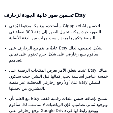
تحسين صور عالية الجودة لزخارف Etsy
سأستخدم برنامجًا مدفوعًا يُدعى Gigapixel AI لتحسين
الصور، حيث يمكنه تحويل الصور إلى دقة 300 نقطة في
البوصة وتكبيرها بمقدار ست مرات من الدقة الأصلية.
عادةً ما يتم بيع الزخارف على Etsy بشكل تجميعي، لذلك
سأقوم ببيع زخارفي على شكل حزم تحتوي على ثماني
تصاميم.
عندما يتعلق الأمر بعرض المنتجات الرقمية على Etsy، هناك
خمسة عناصر أساسية يجب إكمالها قبل النشر، حيث سيكون
علىّ أولاً رفع زخارفي المحسّنة عبر منصة Etsy ليتمكن
المشترين من تحميلها.
مع العلم بأن Etsy تسمح بإضافة خمس ملفات رقمية فقط،
وبوجود ثماني تصاميم، فإن الرياضيات لا تتناسب. لذا، سأقوم
برفع زخارفي على Google Drive ووضع رابط لها في