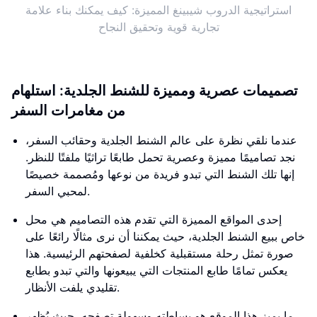
استراتيجية الدروب شيبينغ المميزة: كيف يمكنك بناء علامة
تجارية قوية وتحقيق النجاح
تصميمات عصرية ومميزة للشنط الجلدية: استلهام
من مغامرات السفر
عندما نلقي نظرة على عالم الشنط الجلدية وحقائب السفر،
نجد تصاميمًا مميزة وعصرية تحمل طابعًا تراثيًا ملفتًا للنظر.
إنها تلك الشنط التي تبدو فريدة من نوعها ومُصممة خصيصًا
لمحبي السفر.
إحدى المواقع المميزة التي تقدم هذه التصاميم هي محل
خاص ببيع الشنط الجلدية، حيث يمكننا أن نرى مثالًا رائعًا على
صورة تمثل رحلة مستقبلية كخلفية لصفحتهم الرئيسية. هذا
يعكس تمامًا طابع المنتجات التي يبيعونها والتي تبدو بطابع
تقليدي يلفت الأنظار.
ما يميز هذا الموقع هو بساطته وسهولة تصفحه، حيث يُظهر