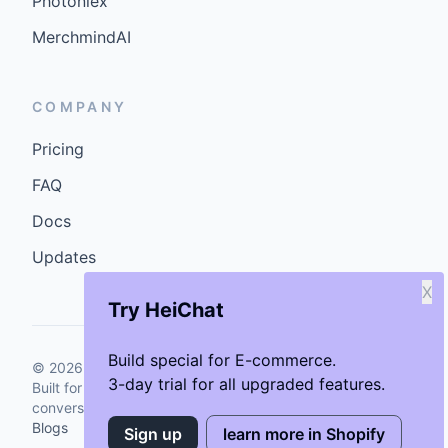
Photoniex
MerchmindAI
COMPANY
Pricing
FAQ
Docs
Updates
X
Try HeiChat
Build special for E-commerce.
©
2026
GenCybers Inc. All rights reserved.
3-day trial for all upgraded features.
Built for storefronts that want faster answers and cleaner
conversions.
Blogs
Sign up
learn more in Shopify